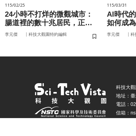
115/02/25
115/03/31
24小時不打烊的微觀城市：
AI時代
腸道裡的數十兆居民，正悄
如何成為
悄掌管你的大腦與健康
｜
｜
李元傑
科技大觀園特約編輯
李元傑
科
儲存書籤
科技大觀園 ©
地址：臺
電話：02-
信箱：nstc