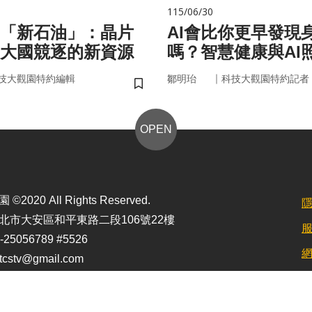
115/06/30
的「新石油」：晶片
AI會比你更早發現
大國競逐的新資源
嗎？智慧健康與AI
來
｜
技大觀園特約編輯
鄒明珆
科技大觀園特約記者
儲存書籤
OPEN
2020 All Rights Reserved.
北市大安區和平東路二段106號22樓
25056789 #5526
stv@gmail.com