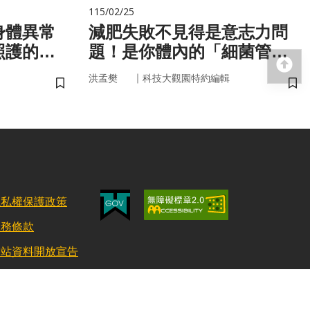
115/02/25
身體異常
減肥失敗不見得是意志力問
照護的未
題！是你體內的「細菌管
回
家」在幫你囤油
｜
洪孟樊
科技大觀園特約編輯
儲存書籤
儲
隱私權保護政策
服務條款
網站資料開放宣告