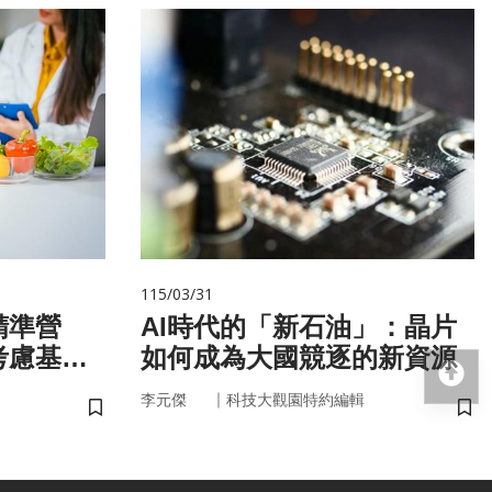
115/03/31
精準營
AI時代的「新石油」：晶片
考慮基
如何成為大國競逐的新資源
回
微生物
｜
李元傑
科技大觀園特約編輯
儲存書籤
儲