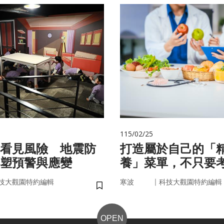
115/02/25
看見風險 地震防
打造屬於自己的「
塑預警與應變
養」菜單，不只要
因，關鍵更在腸道
｜
技大觀園特約編輯
寒波
科技大觀園特約編輯
儲存書籤
OPEN