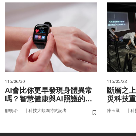
115/06/30
115/05/28
AI會比你更早發現身體異常
斷層之上
嗎？智慧健康與AI照護的未
災科技重
來
｜
｜
鄒明珆
科技大觀園特約記者
陳玉鳳
科
儲存書籤