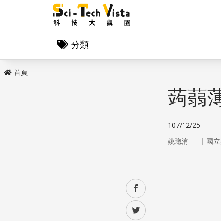
分類
首頁
蒟蒻
107/12/25
｜
姚璁洧
國立
facebook
twitter