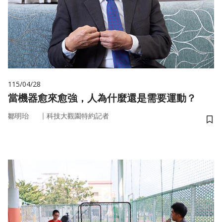
115/04/28
當機器愈來愈強，人為什麼還是需要運動？
｜
鄒明珆
科技大觀園特約記者
儲