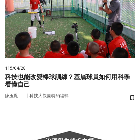
115/04/28
科技也能改變棒球訓練？基層球員如何用科學
看懂自己
｜
陳玉鳳
科技大觀園特約編輯
儲