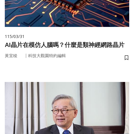
115/03/31
AI晶片在模仿人腦嗎？什麼是類神經網路晶片
｜
黃宜稜
科技大觀園特約編輯
儲