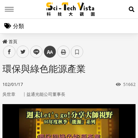
Menu
展
分類
首頁
facebook
twitter
line
中
環保與綠色能源產業
瀏覽次
102/01/17
51662
｜
吳世章
益通光能公司董事長