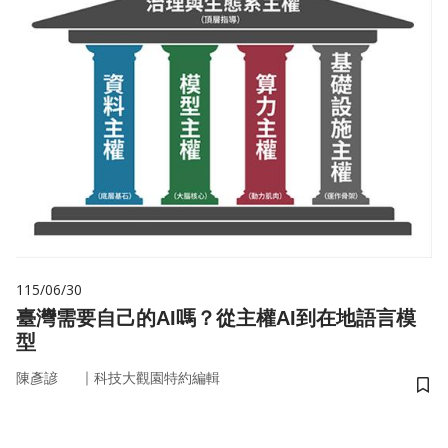
115/06/30
臺灣需要自己的AI嗎？從主權AI到在地語言模
型
｜
陳彥諺
科技大觀園特約編輯
儲