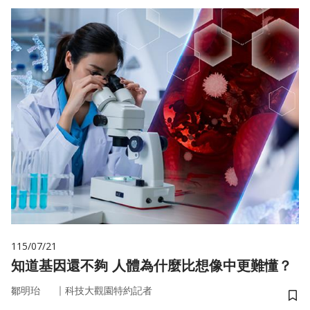
115/07/21
知道基因還不夠 人體為什麼比想像中更難懂？
｜
鄒明珆
科技大觀園特約記者
儲