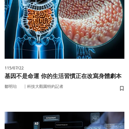
115/07/22
基因不是命運 你的生活習慣正在改寫身體劇本
｜
鄒明珆
科技大觀園特約記者
儲