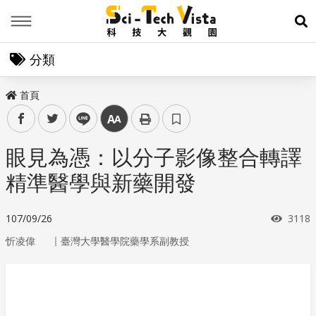
Menu
展
分類
首頁
facebook
twitter
line
中
眼見為憑：以分子影像整合轉譯
精準醫學與新藥開發
瀏覽
107/09/26
3118
｜
忻凌偉
臺灣大學醫學院藥學系副教授