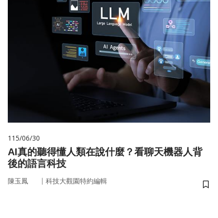
115/06/30
AI真的聽得懂人類在說什麼？看聊天機器人背
後的語言科技
｜
陳玉鳳
科技大觀園特約編輯
儲