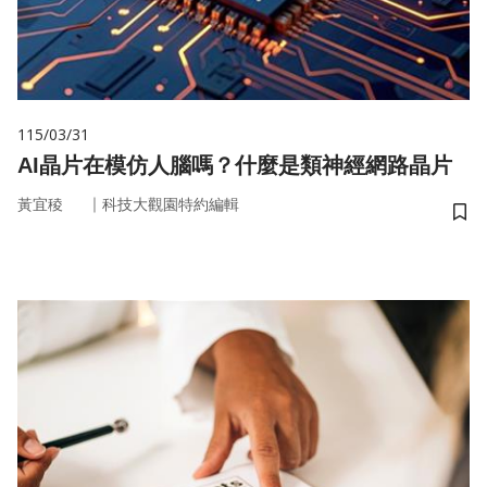
115/03/31
AI晶片在模仿人腦嗎？什麼是類神經網路晶片
｜
黃宜稜
科技大觀園特約編輯
儲