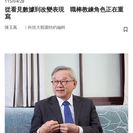
115/04/28
從看見數據到改變表現 職棒教練角色正在重
寫
｜
陳玉鳳
科技大觀園特約編輯
儲