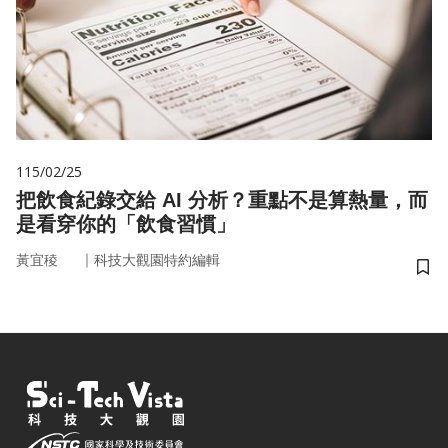
115/02/25
把飲食紀錄交給 AI 分析？重點不是算熱量，而
是看穿你的「飲食習慣」
｜
黃宜稜
科技大觀園特約編輯
儲