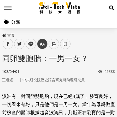
Menu
展
分類
首頁
facebook
twitter
line
中
同卵雙胞胎：一男一女？
瀏覽次
108/04/01
29388
｜
王道還
中央研究院歷史語言研究所助理研究員
澳洲有一對同卵雙胞胎，現在已經4歲了，發育良好，
一切看來都好，只是他們是一男一女。當年為母親做產
前檢查的醫師根據超音波資訊，判斷正在發育的是一對