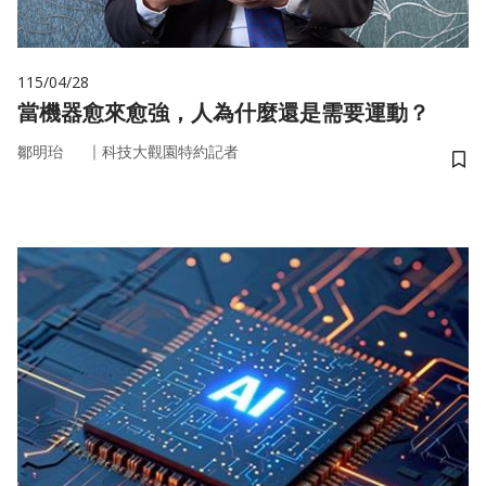
115/04/28
當機器愈來愈強，人為什麼還是需要運動？
｜
鄒明珆
科技大觀園特約記者
儲