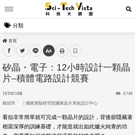
Menu
展
分類
首頁
facebook
twitter
line
中
矽晶・電子：12小時設計一顆晶
片–積體電路設計競賽
瀏覽
107/01/08
6748
｜
賴冠羽
國家實驗研究院國家晶片系統設計中心
看似非常簡單就可完成一顆晶片的設計，背後卻隱藏著
相當深厚的訓練基礎，才能造就出如此爐火純青的功