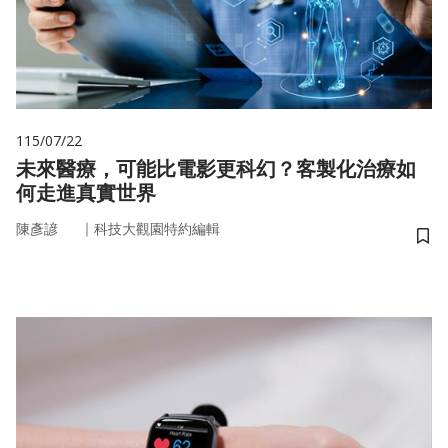
115/07/22
未來醫療，可能比電影更科幻？客製化治療如
何走進真實世界
｜
陳彥諺
科技大觀園特約編輯
儲