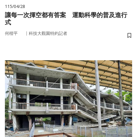
115/04/28
讓每一次揮空都有答案 運動科學的普及進行
式
｜
何楷平
科技大觀園特約記者
儲