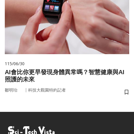
115/06/30
AI會比你更早發現身體異常嗎？智慧健康與AI
照護的未來
｜
鄒明珆
科技大觀園特約記者
儲