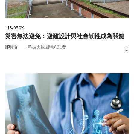
115/05/29
災害無法避免：避難設計與社會韌性成為關鍵
｜
鄒明珆
科技大觀園特約記者
儲