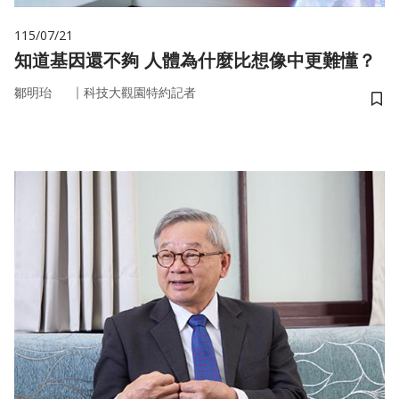
115/07/21
知道基因還不夠 人體為什麼比想像中更難懂？
｜
鄒明珆
科技大觀園特約記者
儲