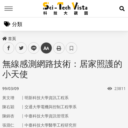
Menu
展
分類
首頁
facebook
twitter
line
中
無線感測網路技術：居家照護的
小天使
瀏覽次
99/03/09
23811
｜
黃文增
明新科技大學資訊工程系
｜
陳右穎
交通大學電機與控制工程學系
｜
陳錦杏
中臺科技大學資訊管理系
｜
張淵仁
中臺科技大學醫學工程研究所