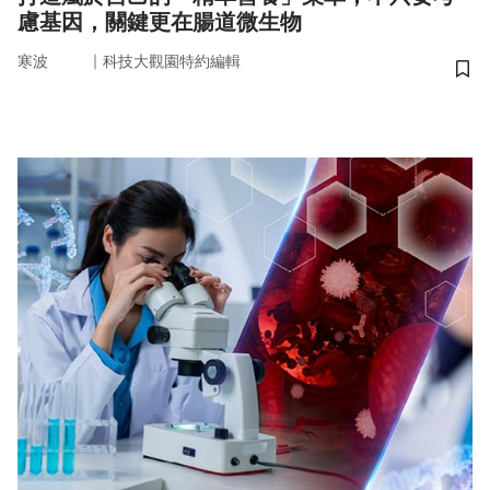
慮基因，關鍵更在腸道微生物
｜
寒波
科技大觀園特約編輯
儲