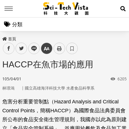
Menu
展
分類
首頁
facebook
twitter
line
中
HACCP在魚市場的應用
瀏覽
105/04/01
6205
｜
林璟鴻
國立高雄海洋科技大學 水產食品科學系
危害分析重要管制點（Hazard Analysis and Critical
Control Points，簡稱HACCP）為國際食品法典委員會
所公布的食品安全衛生管理規則，我國亦以此為原則建
立「食品安全管制系統」，並應用於餐飲及食品加工業