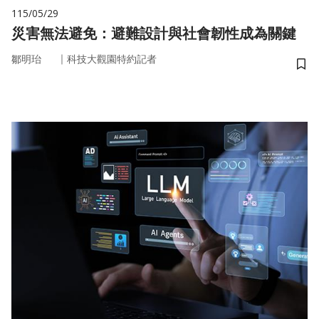
115/05/29
災害無法避免：避難設計與社會韌性成為關鍵
｜
鄒明珆
科技大觀園特約記者
儲