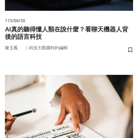
115/06/30
AI真的聽得懂人類在說什麼？看聊天機器人背
後的語言科技
｜
陳玉鳳
科技大觀園特約編輯
儲