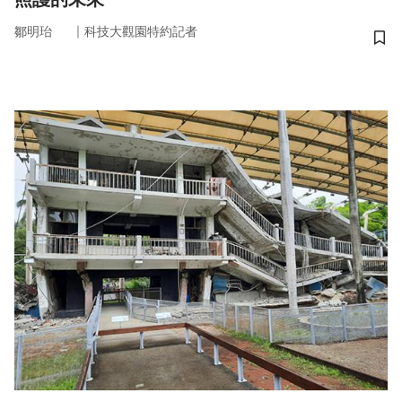
｜
鄒明珆
科技大觀園特約記者
儲