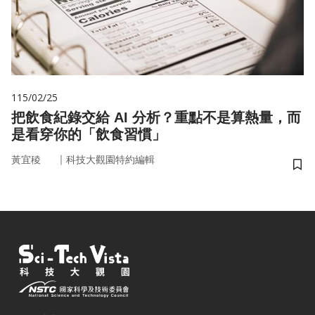
115/02/25
把飲食紀錄交給 AI 分析？重點不是算熱量，而
是看穿你的「飲食習慣」
｜
黃宜稜
科技大觀園特約編輯
儲