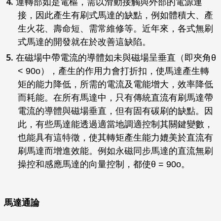
運轉部如是電樞，需以滑動接觸與外部的電源連
接，因此產生有刷式馬達的缺點，例如體積大、產
生火花、壽命短、需常維修等。近年來，各式無刷
式馬達的開發就在於改善這缺陷。
在磁場中帶電流的導體如未與磁場呈垂直（即夾角θ
< 90o），產生的作用力會打折扣，使馬達產生轉
矩的能力降低，所需的電流及電能增大，效率降低
而耗能。在所有馬達中，只有傳統直流有刷馬達帶
電流的導體與磁場垂直，但有固有碳刷的缺點。因
此，有些馬達能透過適當地調適控制其關鍵變數，
也能具有這特徵，使其轉矩產生能力媲美於直流有
刷馬達而增進效能。例如永磁同步馬達的直流無刷
操控和感應馬達的向量控制，都使θ = 90o。
馬達通論