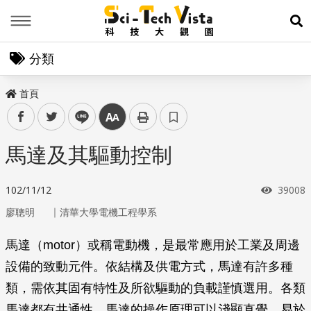
Menu
展
分類
首頁
facebook
twitter
line
中
馬達及其驅動控制
瀏覽次
102/11/12
39008
｜
廖聰明
清華大學電機工程學系
馬達（motor）或稱電動機，是最常應用於工業及周邊
設備的致動元件。依結構及供電方式，馬達有許多種
類，需依其固有特性及所欲驅動的負載謹慎選用。各類
馬達都有共通性，馬達的操作原理可以淺顯直覺，易於