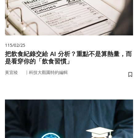
115/02/25
把飲食紀錄交給 AI 分析？重點不是算熱量，而
是看穿你的「飲食習慣」
｜
黃宜稜
科技大觀園特約編輯
儲