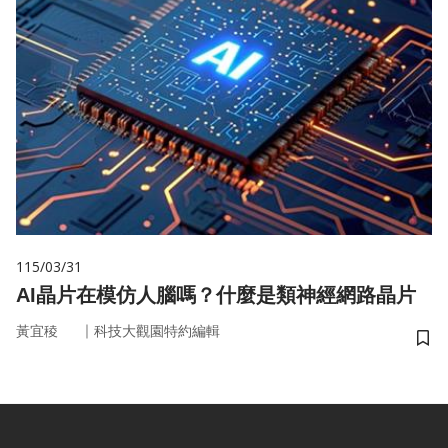
115/03/31
AI晶片在模仿人腦嗎？什麼是類神經網路晶片
｜
黃宜稜
科技大觀園特約編輯
儲