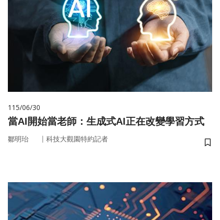
115/06/30
當AI開始當老師：生成式AI正在改變學習方式
｜
鄒明珆
科技大觀園特約記者
儲