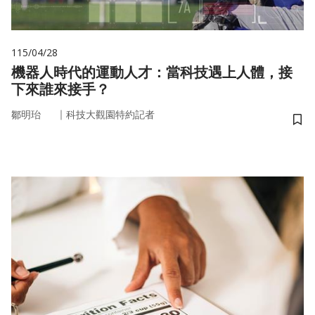
115/04/28
機器人時代的運動人才：當科技遇上人體，接
下來誰來接手？
｜
鄒明珆
科技大觀園特約記者
儲