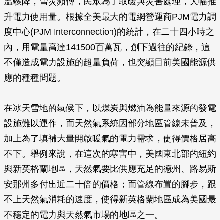
溫驟降，雪災頻傳，民眾為了取暖與災害處理，大幅推
升電力使用量。根據全美最大的電網營運商PJM電力調
度中心(PJM Interconnection)的統計，在二十四小時之
內，用電量高達141500百萬瓦，創下過往的紀錄，這
不僅造成電力設施的超量負荷，也突顯目前美國能源供
應的種種問題。
在冰天雪地的氣候下，以煤炭與燃油為能量來源的發電
設施難以運作，而天然氣系統因部分地區管線未普及，
加上為了填補大量開啟暖氣的電力需求，使得價格居高
不下。舉例來說，在這次的寒害中，美國東北部的紐約
與新英格蘭地區，天然氣要比供應充足的德州、路易斯
安那州多付出近二十倍的價格；而管線布置的腳步，跟
不上天然氣消耗的速度，使得新英格蘭地區成為美國最
不穩定的電力與天然氣市場的地區之一。