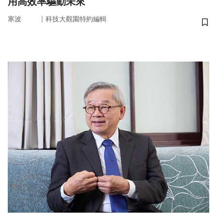
用高效率驅動未來
｜
寒波
科技大觀園特約編輯
儲