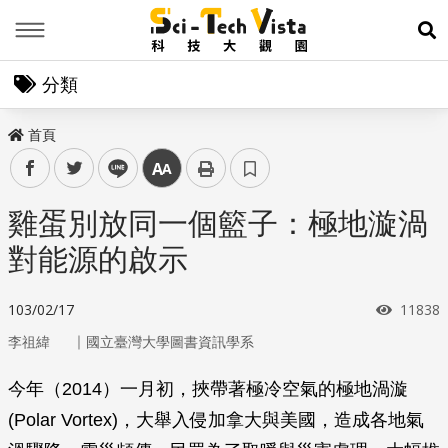
Menu
展
分類
首頁
facebook
twitter
line
中
雞蛋別放同一個籃子：極地漩渦
對能源的啟示
瀏覽次
103/02/17
11838
｜
李祖緯
國立臺灣大學圖書資訊學系
今年（2014）一月初，挾帶著極冷空氣的極地渦漩
(Polar Vortex)，大舉入侵加拿大與美國，造成各地氣