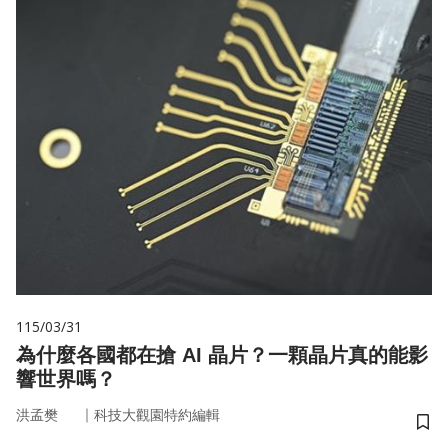
115/03/31
為什麼各國都在搶 AI 晶片？一顆晶片真的能影
響世界嗎？
｜
洪孟樊
科技大觀園特約編輯
儲