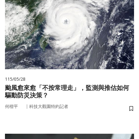
115/05/28
颱風愈來愈「不按常理走」，監測與推估如何
驅動防災決策？
｜
何楷平
科技大觀園特約記者
儲