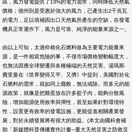
區，風力發電提供了13%的電力需求，同時降低天然氣
價格；德州則是受惠於強大的風力，已產生出2千兆瓦
的電力，足以填補因出口天然氣所產生的空缺，在發電
機具正常運作下，風力是可靠、純淨的能量來源之一。
由以上可知，太過仰賴化石燃料做為主要電力能量來
源，是一件相當危險的事，不僅市場價格變動幅度大，
也無法因應全球變遷與各種極端的天然災害。湯瑪斯‧
費里曼在《世界變得又平、又擠》中提到，美國對於化
石燃料的需求，就如同上癮般，無法戒除。而多元的能
源政策，就像是把雞蛋放在許多籃子內，能夠分散風
險，增加能源使用效率與彈性，甚至如果針對環境特
性，設置更有效率的發電設施，更能促進相關產業發
展，對於永續發展將有很大的助益。(本文由國科會補
助「新媒體科普傳播實作計畫─重大天然災害之防救災