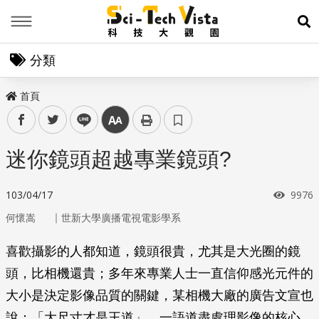
Menu
展
分類
首頁
facebook
twitter
line
中
迷你鏡頭超越專業鏡頭?
瀏覽
103/04/17
9976
｜
何懷嵩
世新大學廣播電視電影學系
喜歡攝影的人都知道，鏡頭很貴，尤其是大光圈的鏡
頭，比相機還貴；多年來專業人士一直信仰感光元件的
大小是決定影像品質的關鍵，某相機大廠的廣告文宣也
說：「大尺寸才是王道」，一語道盡處理影像的核心，