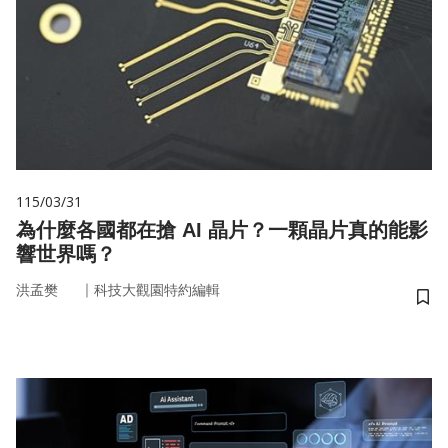
115/03/31
為什麼各國都在搶 AI 晶片？一顆晶片真的能影
響世界嗎？
｜
洪孟樊
科技大觀園特約編輯
儲