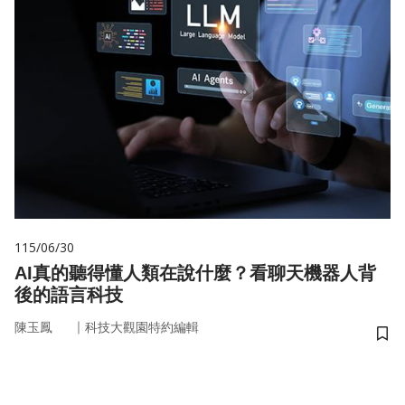
115/06/30
AI真的聽得懂人類在說什麼？看聊天機器人背
後的語言科技
｜
陳玉鳳
科技大觀園特約編輯
儲