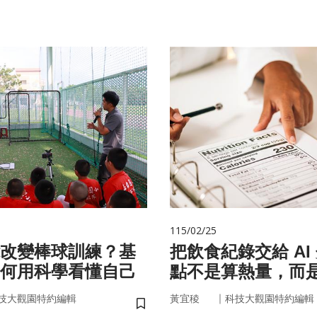
115/02/25
改變棒球訓練？基
把飲食紀錄交給 AI
何用科學看懂自己
點不是算熱量，而
的「飲食習慣」
｜
技大觀園特約編輯
黃宜稜
科技大觀園特約編輯
儲存書籤