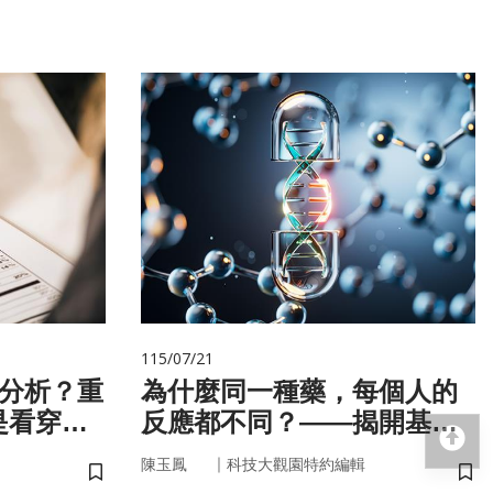
115/07/21
 分析？重
為什麼同一種藥，每個人的
是看穿你
反應都不同？——揭開基因
回
的用藥密碼
｜
陳玉鳳
科技大觀園特約編輯
儲存書籤
儲