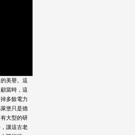
」的美譽。這
回顧當時，這
賣掉多餘電力
弗萊堡只是德
還有大型的研
譽，讓這古老