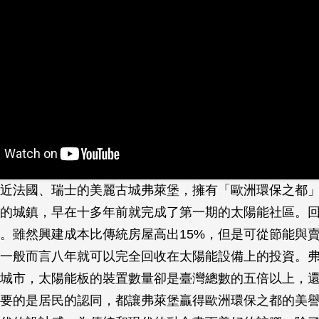
近法國、瑞士的美麗古城弗萊堡，擁有「歐洲環保之都
的城鎮，早在十多年前就完成了第一期的太陽能社區。
。雖然興建成本比傳統房屋高出15%，但是可從節能與
一般而言八年就可以完全回收在太陽能設備上的投資。
城市，太陽能板的裝置數量卻是臺灣總數的五倍以上，
要的是居民的認同，都讓弗萊堡贏得歐洲環保之都的美