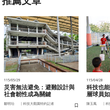
推薦文章
115/05/29
115/04/28
災害無法避免：避難設計與
科技也能
社會韌性成為關鍵
層球員如
｜
｜
鄒明珆
科技大觀園特約記者
陳玉鳳
科
儲存書籤