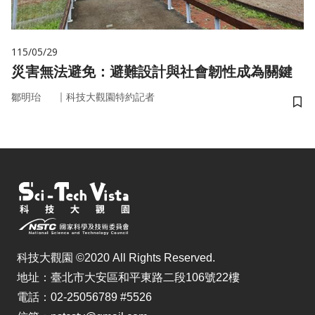
115/05/29
災害無法避免：避難設計與社會韌性成為關鍵
｜
鄒明珆
科技大觀園特約記者
儲
科技大觀園 ©2020 All Rights Reserved.
地址：臺北市大安區和平東路二段106號22樓
電話：02-25056789 #5526