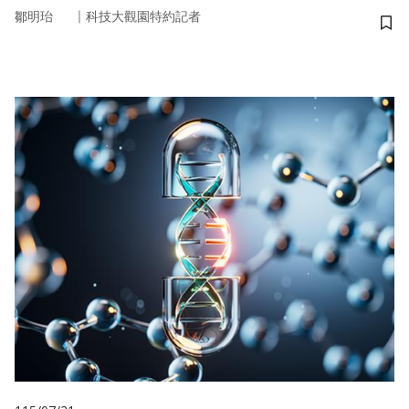
｜
鄒明珆
科技大觀園特約記者
儲