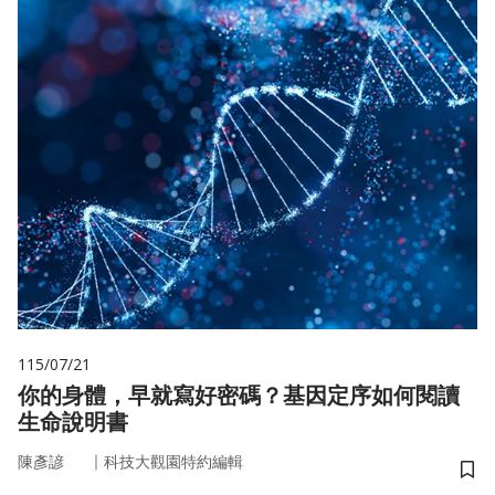
115/07/21
你的身體，早就寫好密碼？基因定序如何閱讀
生命說明書
｜
陳彥諺
科技大觀園特約編輯
儲