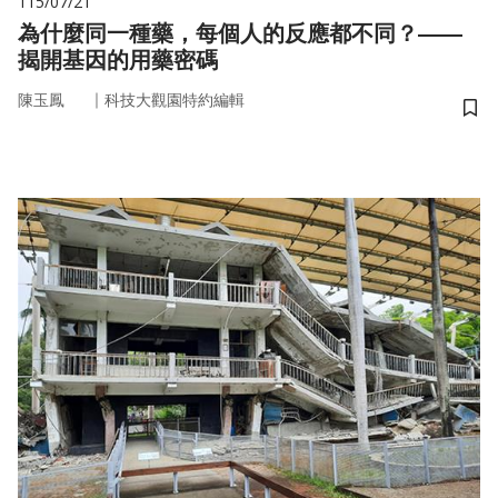
115/07/21
為什麼同一種藥，每個人的反應都不同？——
揭開基因的用藥密碼
｜
陳玉鳳
科技大觀園特約編輯
儲