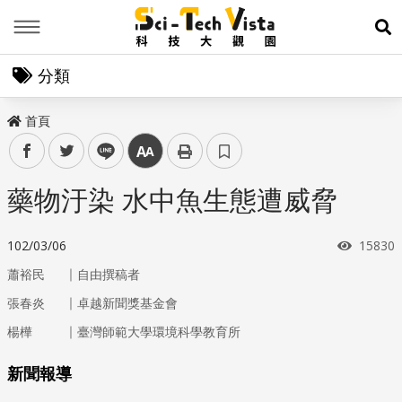
Menu
展
分類
首頁
facebook
twitter
line
中
藥物汙染 水中魚生態遭威脅
瀏覽次
102/03/06
15830
｜
蕭裕民
自由撰稿者
｜
張春炎
卓越新聞獎基金會
｜
楊樺
臺灣師範大學環境科學教育所
新聞報導