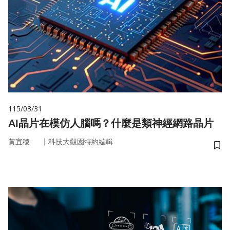
115/03/31
AI晶片在模仿人腦嗎？什麼是類神經網路晶片
｜
黃宜稜
科技大觀園特約編輯
儲