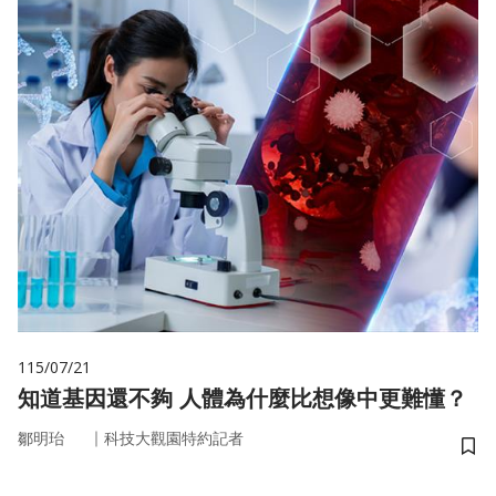
115/07/21
知道基因還不夠 人體為什麼比想像中更難懂？
｜
鄒明珆
科技大觀園特約記者
儲