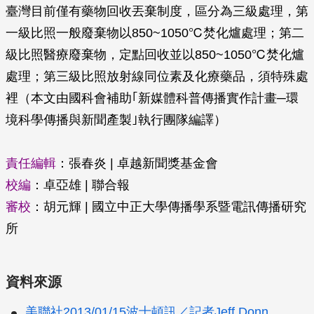
臺灣目前僅有藥物回收丟棄制度，區分為三級處理，第
一級比照一般廢棄物以850~1050℃焚化爐處理；第二
級比照醫療廢棄物，定點回收並以850~1050℃焚化爐
處理；第三級比照放射線同位素及化療藥品，須特殊處
裡（本文由國科會補助｢新媒體科普傳播實作計畫─環
境科學傳播與新聞產製｣執行團隊編譯）
責任編輯
：張春炎 | 卓越新聞獎基金會
校編
：卓亞雄 | 聯合報
審校
：胡元輝 | 國立中正大學傳播學系暨電訊傳播研究
所
資料來源
美聯社2013/01/15波士頓訊／記者Jeff Donn