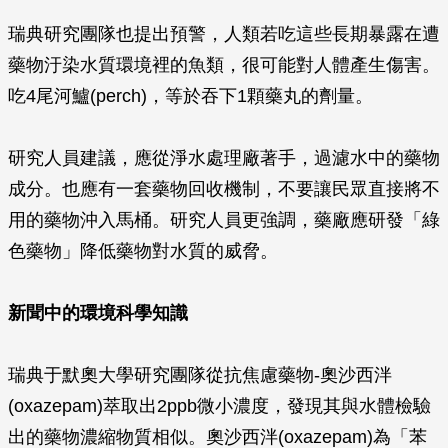
瑞典研究團隊也提出預警，人類若吃這些長期暴露在遭
藥物汙染水質環境裡的魚類，很可能對人體產生傷害。
吃4尾河鱸(perch)，等於吞下1顆藥丸的劑量。
研究人員建議，應從淨水處理廠著手，過濾水中的藥物
成分。也應有一套藥物回收機制，不要讓民眾直接將不
用的藥物沖入馬桶。研究人員更強調，藥廠應研發「綠
色藥物」降低藥物對水質的威脅。
新聞中的環境科學知識
瑞典于默奧大學研究團隊從抗焦慮藥物-奧沙西泮
(oxazepam)萃取出2ppb微小濃度，發現其與水體檢驗
出的藥物濃縮物質相似。奧沙西泮(oxazepam)為「苯