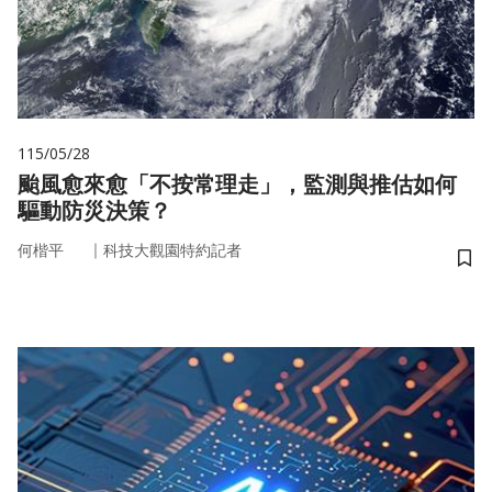
115/05/28
颱風愈來愈「不按常理走」，監測與推估如何
驅動防災決策？
｜
何楷平
科技大觀園特約記者
儲