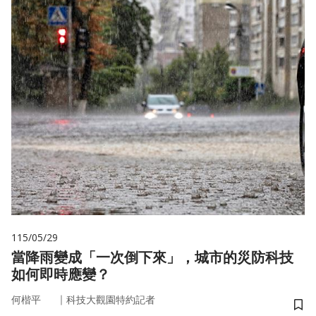
115/05/29
當降雨變成「一次倒下來」，城市的災防科技
如何即時應變？
｜
何楷平
科技大觀園特約記者
儲