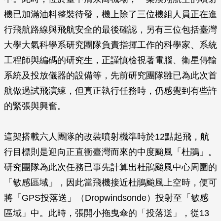
機已加滿油料整裝待發，機上除了三位機組人員正在進
行飛航路線與飛航安全的最後確認，另有三位包括臺灣
大學大氣科學系研究團隊負責指揮工作的科學家、系統
工程師與編碼的研究生，正謹慎檢視著電腦、衛星傳輸
系統及投放儀器的設備等，先前研究團隊雖已為此次首
航做過試飛演練，但真正執行任務時，仍感覺到有些許
的緊張與興奮。
這架搭載六人團隊的改裝噴射機準時於12點起飛，航
行目標則是迎向正直衝臺灣而來的中度颱風「杜鵑」。
研究團隊為此次任務已事先計算出杜鵑颱風中心周圍的
「敏感區域」，因此當飛機接近杜鵑颱風上空時，便可
將「GPS投落送」（Dropwindsonde）投射至「敏感
區域」中。此時，張開小拖曳傘的「投落送」，從13