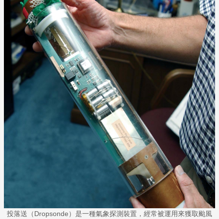
投落送（Dropsonde）是一種氣象探測裝置，經常被運用來獲取颱風