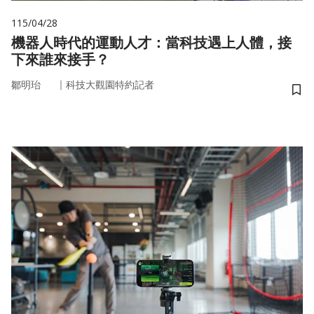
115/04/28
機器人時代的運動人才：當科技遇上人體，接
下來誰來接手？
｜
鄒明珆
科技大觀園特約記者
儲