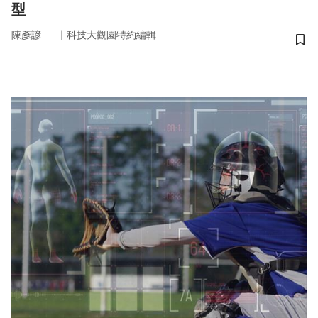
型
｜
陳彥諺
科技大觀園特約編輯
儲