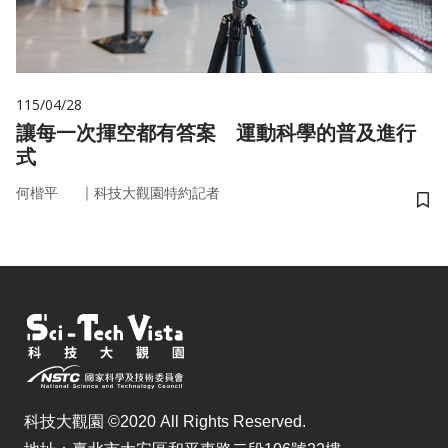
115/04/28
讓每一次揮空都有答案 運動科學的普及進行
式
｜
何楷平
科技大觀園特約記者
儲
科技大觀園 ©2020 All Rights Reserved.