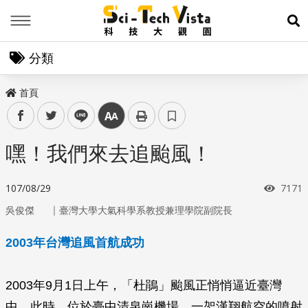
Menu
展
分類
首頁
facebook
twitter
line
中
嘿！我們來去追颱風！
瀏覽
107/08/29
7171
｜
吳俊傑
臺灣大學大氣科學系教授兼理學院副院長
2003年台灣追風首航成功
2003年9月1日上午，「杜鵑」颱風正悄悄逼近臺灣
中。此時，位於臺中清泉崗機場，一架漢翔航空的噴射