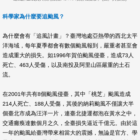
科學家為什麼要追颱風？
為什麼會有「追風計畫」？臺灣地處亞熱帶的西北太平
洋海域，每年夏季都會有數個颱風報到，嚴重者甚至會
造成重大的損失。如1996年賀伯颱風侵臺，造成73人
死亡、463人受傷，以及南投及阿里山區嚴重的土石
流。
在2001年共有8個颱風侵臺，其中「桃芝」颱風造成
214人死亡、188人受傷，其後的納莉颱風不僅讓大半
個臺北市成為汪洋一片，連臺北捷運都泡在黃水之中，
交通癱瘓達數個月之久，全臺損失逼近千億元。由於這
一年的颱風給臺灣帶來相當大的震撼，無論是官方、學