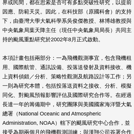
界或民間，都在思索是否可有多點突破性研究，以提前
因應、防範天災。因此，在科技部（原國科會）的支持
下，由臺灣大學大氣科學系吳俊傑教授、林博雄教授與
中央氣象局葉天降主任（現任中央氣象局局長）共同主
持的颱風重點研究於2002年8月正式啟動。
本項計畫包括兩部分：一為飛機觀測事宜，包含飛機租
用、國際航管、通訊設備、投落送發射及資料接收、機
上資料偵錯／分析、策略性觀測及航路設計等工作；另
一則為研究本體，包括投落送資料之接收、分析、模擬
同化、對颱風預報影響評估及國際研究合作等。在經過
長達一年的籌備期中，研究團隊與美國國家海洋暨大氣
總署（National Oceanic and Atmospheric
Administration, NOAA）轄下的颶風研究中心合作，並
接受為期兩個月的飛機觀測訓練；與漢翔公司簽署合作