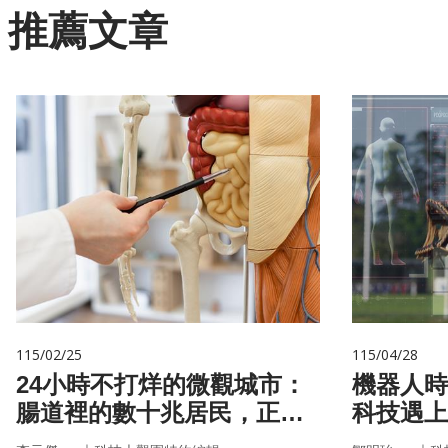
推薦文章
115/02/25
115/04/28
24小時不打烊的微觀城市：
機器人時
腸道裡的數十兆居民，正悄
科技遇上
悄掌管你的大腦與健康
接手？