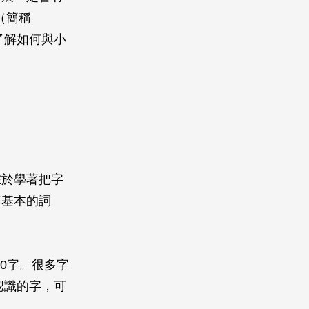
」（簡稱
了解如何與小
在於學著把字
有基本的詞
00字。很多字
認識的字，可