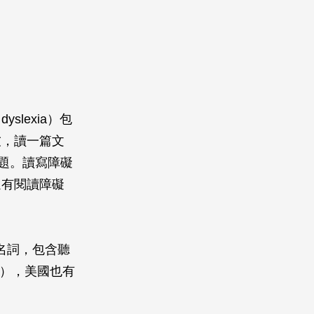
lexia）包
友，讀一篇文
題。讀寫障礙
還有閱讀障礙
上的名詞，包含聽
%），美國也有