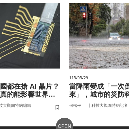
115/05/29
國都在搶 AI 晶片？
當降雨變成「一次
真的能影響世界
來」，城市的災防
即時應變？
｜
技大觀園特約編輯
何楷平
科技大觀園特約記者
儲存書籤
OPEN