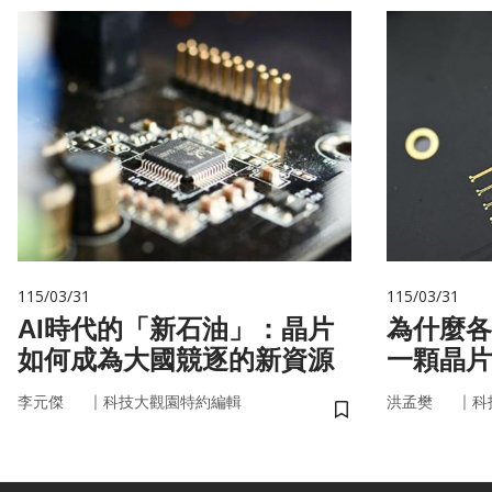
115/03/31
115/03/31
AI時代的「新石油」：晶片
為什麼各
如何成為大國競逐的新資源
一顆晶片
嗎？
｜
｜
李元傑
科技大觀園特約編輯
洪孟樊
科
儲存書籤