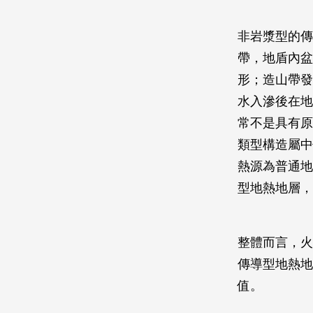
非岩漿型的傳導
帶，地盾內盆
形；造山帶發
水入滲後在地
常不是具有原
類型構造屬中
熱源為普通地
型地熱地層，
整體而言，火
傳導型地熱地
值。