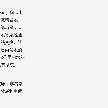
sin）與造山
是沉積岩地
深部斷層，天
熱地質系統通
於熱交換。這
地盾內盆地的
3公里的水熱
地質系統。
電廠，非岩漿
有發展利用價