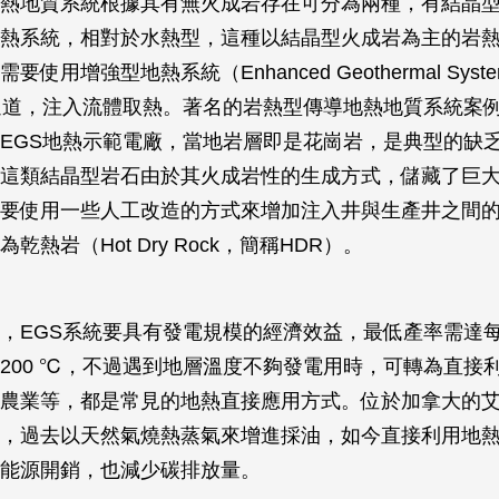
熱地質系統根據其有無火成岩存在可分為兩種，有結晶
熱系統，相對於水熱型，這種以結晶型火成岩為主的岩
使用增強型地熱系統（Enhanced Geothermal Sys
通道，注入流體取熱。著名的岩熱型傳導地熱地質系統案
EGS地熱示範電廠，當地岩層即是花崗岩，是典型的缺
這類結晶型岩石由於其火成岩性的生成方式，儲藏了巨
要使用一些人工改造的方式來增加注入井與生產井之間
乾熱岩（Hot Dry Rock，簡稱HDR）。
，EGS系統要具有發電規模的經濟效益，最低產率需達每
200 ℃，不過遇到地層溫度不夠發電用時，可轉為直接
農業等，都是常見的地熱直接應用方式。位於加拿大的
，過去以天然氣燒熱蒸氣來增進採油，如今直接利用地
能源開銷，也減少碳排放量。