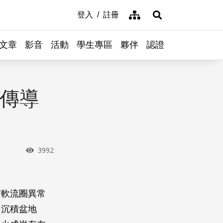
網站導覽
登入
註冊
展開搜尋
文章
影音
活動
學生專區
夥伴
認證
 傳導
瀏覽次數
3992
有軟流圈異常
像沉積盆地