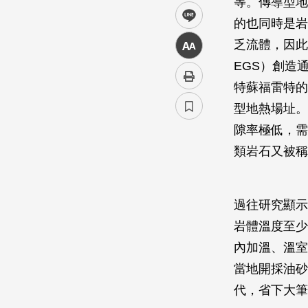
等。傳導型地
line
的也同時是岩
乏流體，因此需要
中
EGS）創造
特蘇福雷特的
型地熱場址。
隙率極低，需
類岩石又被稱為
過往研究顯示
岩體溫度至少
內加溫、溫室
當地開採油砂
代，省下大筆