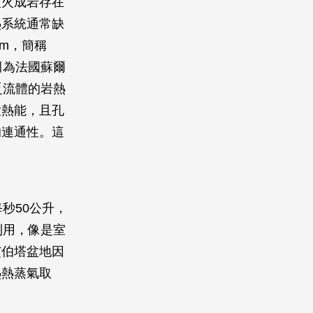
型火成岩存在
熱系統通常缺
tem，簡稱
例為法國蘇爾
乏流體的岩熱
大熱能，且孔
的連通性。這
秒50公升，
利用，像是室
艾伯塔盆地因
熱熱蒸氣取