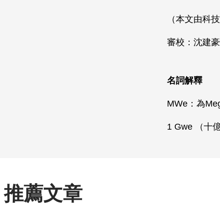
（本文由科技
審校：沈建豪
名詞解釋
MWe：為M
1 Gwe （十
推薦文章