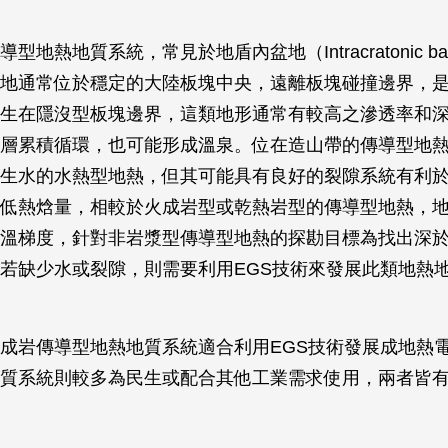
型地熱地質系統，常見於地盾內盆地（Intracratonic ba
地通常位於穩定的大陸板塊中央，遠離板塊碰撞邊界，
生在隱沒型板塊邊界，這類地形通常有較高之滲透率和
層累積循環，也可能形成溫泉。位在造山帶的傳導型地
生水的水熱型地熱，但其可能具有良好的裂隙系統有利
低熱焓量，相較於火成岩型或乾熱岩型的傳導型地熱，
溫梯度，針對非岩漿型傳導型地熱的探勘目標為找出深於
若缺少水或裂隙，則需要利用EGS技術來發展此類地熱
成岩傳導型地熱地質系統適合利用EGS技術發展成地熱
質系統則較多為民生或配合其他工業需求使用，兩者皆