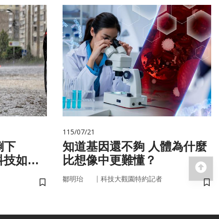
115/07/21
倒下
知道基因還不夠 人體為什麼
科技如何
比想像中更難懂？
回
｜
鄒明珆
科技大觀園特約記者
儲存書籤
儲