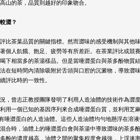
高山的茶，品質則越好的印象吻合。
較澀？
評比茶葉品質的關鍵指標。然而澀味的感受機制與其他
著個人飢餓、飽足、疲勞等有所差距。在茶業評比或競
喝下相當多的茶湯樣品。但是當唾澀蛋白與茶多酚物質
法在短時間內清除吸附於舌頭與口腔的沉澱物，導致澀
續評比時的一致性。
況，曾志正教授團隊發明了利用人造油體的技術作為澀
利用一個已知的基因序列來合成唾澀蛋白質，並利用芝
帶有唾澀蛋白的人造油體。這些人造油體均勻地懸浮在溶
混合時，油體上的唾澀蛋白會與茶湯中導致澀味的茶多
多酚的濃度越高，油體之間的聚集程度會越強，上浮速