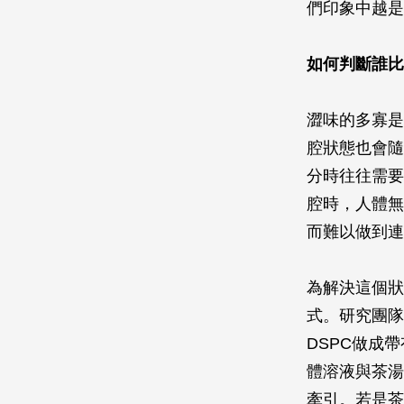
們印象中越是
如何判斷誰比
澀味的多寡是
腔狀態也會隨
分時往往需要
腔時，人體無
而難以做到連
為解決這個狀
式。研究團隊
DSPC做成
體溶液與茶湯
牽引。若是茶