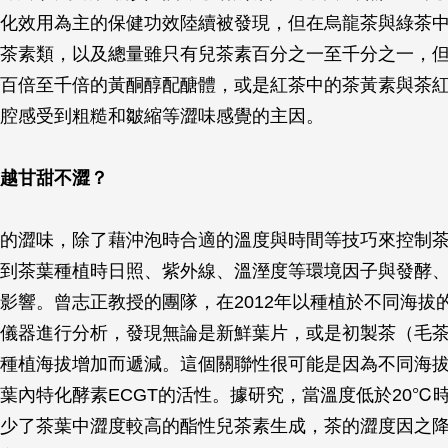
化效用為主的保健功效陸續被發現，但在烏龍茶與綠茶
茶素類，以及總量雖只有兒茶素百分之一至千分之一，
百倍至千倍的黃酮醇配醣體，或是紅茶中的茶黃素與茶
腔感受到粗糙和皺縮等澀味感覺的主因。
越甘甜不澀？
的澀味，除了藉沖泡時合適的溫度與時間等技巧來控制
到茶葉種植時日照、紫外線、溫溼度等環境因子與發酵
影響。曾志正教授的團隊，在2012年以種植於不同海拔
儀器進行分析，發現無論是新鮮葉片，或是初製茶（毛
種植海拔增加而遞減。這個關聯性很可能是因為不同海
葉內特化酵素ECGT的活性。據研究，當溫度低於20℃時
少了茶葉中澀度較高的酯性兒茶素生成，茶的澀度因之