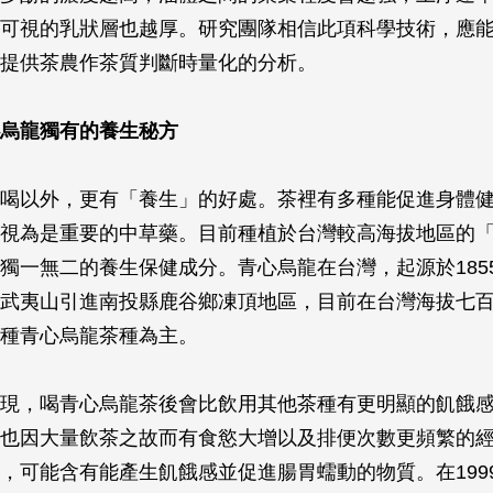
可視的乳狀層也越厚。研究團隊相信此項科學技術，應
提供茶農作茶質判斷時量化的分析。
烏龍獨有的養生秘方
喝以外，更有「養生」的好處。茶裡有多種能促進身體
視為是重要的中草藥。目前種植於台灣較高海拔地區的
獨一無二的養生保健成分。青心烏龍在台灣，起源於185
武夷山引進南投縣鹿谷鄉凍頂地區，目前在台灣海拔七
種青心烏龍茶種為主。
現，喝青心烏龍茶後會比飲用其他茶種有更明顯的飢餓
也因大量飲茶之故而有食慾大增以及排便次數更頻繁的
，可能含有能產生飢餓感並促進腸胃蠕動的物質。在199