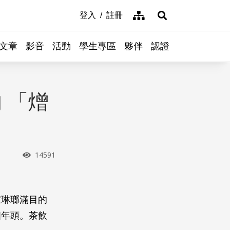
網站導覽
登入
註冊
展開搜尋
文章
影音
活動
學生專區
夥伴
認證
 「熷
瀏覽次數
14591
家琳瑯滿目的
個年頭。茶飲