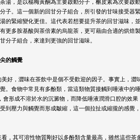
茶湯，是以楊梅黃酮為主要啟動分子，槲皮素為次要啟
分子。這一個新的回甘分子組合，所引發的甘味接受器
湯的緊縮變化更佳。這代表若想要提升茶的回甘滋味，
有更多胺基酸與茶倍素的烏龍茶，更可藉由合適的烘焙
甘分子組合，來達到更強的回甘滋味。
尖的觸覺
的美好，澀味在茶飲中是個不受歡迎的因子。事實上，澀
覺。食物中常見有多酚類，當這類物質接觸到唾液中的
時，會形成不溶於水的沉澱物，而降低唾液潤滑口腔的效果
受到壓力與觸覺而形成皺縮，這一個拉扯或縮攏的感覺
來看，其可溶性物質剛好以多酚類含量最高，雖然這些茶