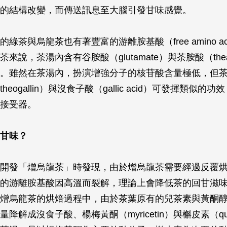
的結構改變，而傳送訊息至大腦引發甘味感覺。
綠茶與烏龍茶也有著豐富的游離胺基酸（free amino ac
來說，茶湯內含有谷胺酸（glutamate）與茶胺酸（thea
。雖然在茶湯內，扮演增強分子的核苷酸含量極低，但
eogallin）與沒食子酸（gallic acid）可發揮類似的
接受器。
甘味？
開發「熷烏龍茶」時發現，由於熷烏龍茶需要經過反覆
的游離胺基酸因高溫而裂解，理論上會降低茶的回甘滋
熷烏龍茶的烘焙過程中，由於茶葉原有的兒茶素與黃酮
降解成沒食子酸、楊梅黃酮（myricetin）與槲皮素（quer