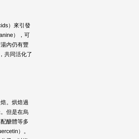
ids）來引發
nine），可
茶湯內仍有豐
功效，共同活化了
烘焙。烘焙過
味。但是在烏
醇配醣體等多
cetin）。