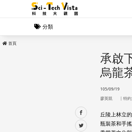
分類
首頁
承啟
烏龍
105/09/19
｜
廖英凱
特約
facebook
丘陵上林立的
瓶裝茶和手搖
twitter