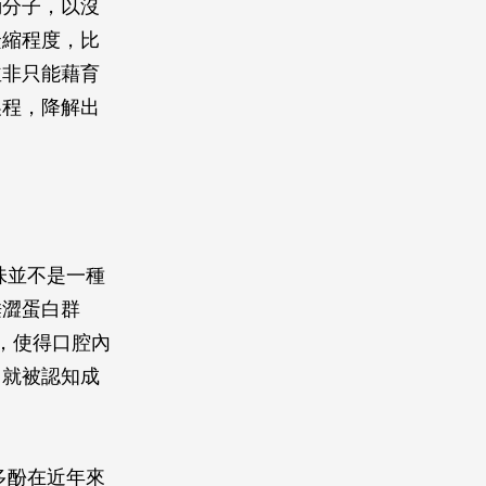
動分子，以沒
緊縮程度，比
並非只能藉育
製程，降解出
味並不是一種
唾澀蛋白群
，使得口腔內
，就被認知成
多酚在近年來