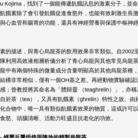
asu Kojima，找到了一個能傳遞飢餓訊息的激素分子，並
in）。飢餓素除了會引發飢餓促進食慾外，也能有效刺激生長
與心血管和腸胃的功能，還具有神經營養與保護中樞神
素的描述，與青心烏龍茶的飲用效果非常類似。自2002至
隊利用高效液相層析儀分析了青心烏龍與其他常見烏龍
龍中有兩個特殊的微量成分含量明顯高於其他烏龍茶種
結構非常相似，僅有一個OH基之差。再經動物實驗確認
；曾教授將其命名為「體歸靈 （teaghrelin）」，亦
自於茶（tea），又具有飢餓素（ghrelin）特性之故。
化合物中，唯一具有類似飢餓素效果的物質，這或許可
食慾、頭腦清晰、活動力旺盛且抗老化的功效。
- 經歷反覆烘焙與陳放的精製烏龍茶