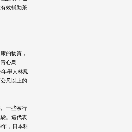
能有效輔助茶
健康的物質，
「青心烏
5年舉人林鳳
百公尺以上的
感。一些茶行
經驗。這代表
9年，日本科