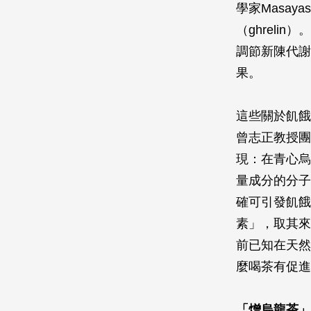
學家Masay
（ghrel
調節新陳代謝
果。
這些關於飢餓
曾志正教授團
現：在青心烏
量成分的分子
確可引發飢餓感
素」，取其來
前已知在天然
麼喝茶有促進
「熷烏龍茶」