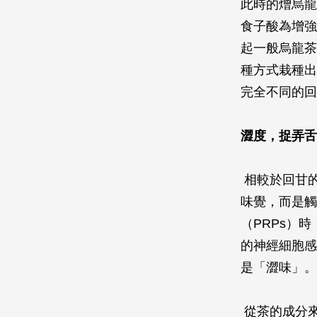
此時的熷烏龍
食子酸為增強
起一般烏龍茶
種方式栽種出
完全不同的回
澀度，捉弄舌
相較於回甘
味覺，而是觸
（PRPs）
的神經細胞感
是「澀味」。
從茶的成分