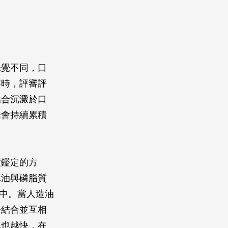
味覺不同，口
賽時，評審評
結合沉澱於口
味會持續累積
度鑑定的方
麻油與磷脂質
液中。當人造油
酚結合並互相
率也越快，在