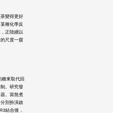
讓茶變得更好
有某種化學反
隊，正陸續以
子的尺度一窺
的糖來取代回
機制。研究發
受器。當熬煮
會分別扮演啟
R3結合後，