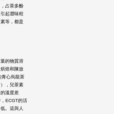
中，占茶多酚
但引起澀味程
紅素等，都是
茶葉的物質溶
、烘焙和陳放
的青心烏龍茶
茶），兒茶素
拔的溫度差
，ECGT的活
降低。這與人