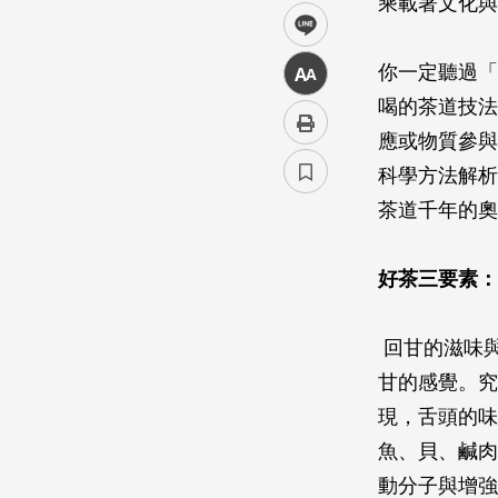
乘載著文化與
line
你一定聽過「
中
喝的茶道技法
應或物質參與
科學方法解析
茶道千年的奧
好茶三要素：
回甘的滋味
甘的感覺。究
現，舌頭的味
魚、貝、鹹肉
動分子與增強