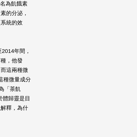
命名為飢餓素
激素的分泌，
經系統的效
2014年間，
茶種，他發
，而這兩種微
這種微量成分
稱為「茶飢
由於體歸靈是目
以解釋，為什