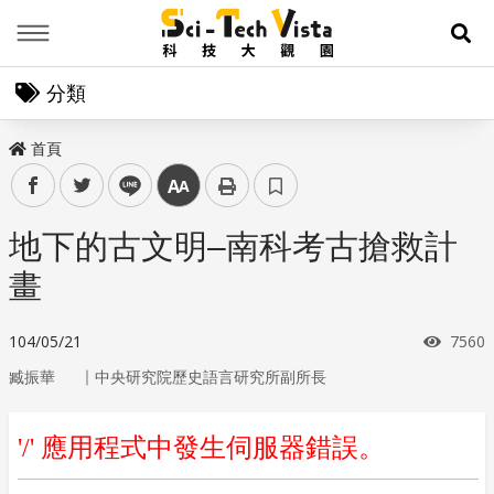
Menu
展
分類
首頁
facebook
twitter
line
中
地下的古文明–南科考古搶救計
畫
瀏覽
104/05/21
7560
｜
臧振華
中央研究院歷史語言研究所副所長