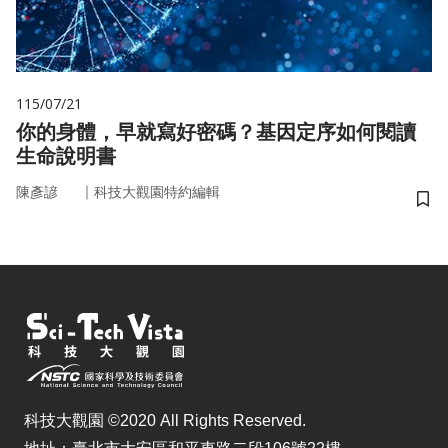
115/07/21
你的身體，早就寫好密碼？基因定序如何閱讀
生命說明書
｜
陳彥諺
科技大觀園特約編輯
儲
科技大觀園 ©2020 All Rights Reserved.