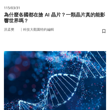
115/03/31
為什麼各國都在搶 AI 晶片？一顆晶片真的能影
響世界嗎？
｜
洪孟樊
科技大觀園特約編輯
儲