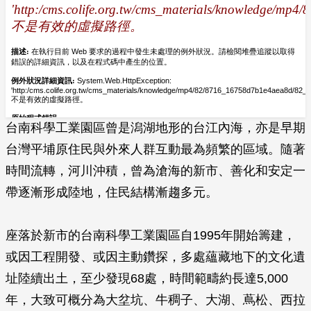
台南科學工業園區曾是潟湖地形的台江內海，亦是早期
台灣平埔原住民與外來人群互動最為頻繁的區域。隨著
時間流轉，河川沖積，曾為滄海的新市、善化和安定一
帶逐漸形成陸地，住民結構漸趨多元。
座落於新市的台南科學工業園區自1995年開始籌建，
或因工程開發、或因主動鑽探，多處蘊藏地下的文化遺
址陸續出土，至少發現68處，時間範疇約長達5,000
年，大致可概分為大坌坑、牛稠子、大湖、蔦松、西拉