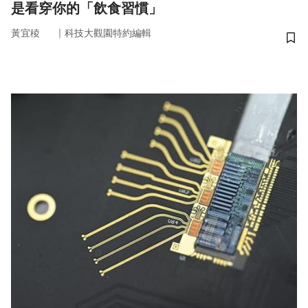
是看穿你的「飲食習慣」
｜
黃宜稜
科技大觀園特約編輯
儲