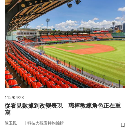
115/04/28
從看見數據到改變表現 職棒教練角色正在重
寫
｜
陳玉鳳
科技大觀園特約編輯
儲