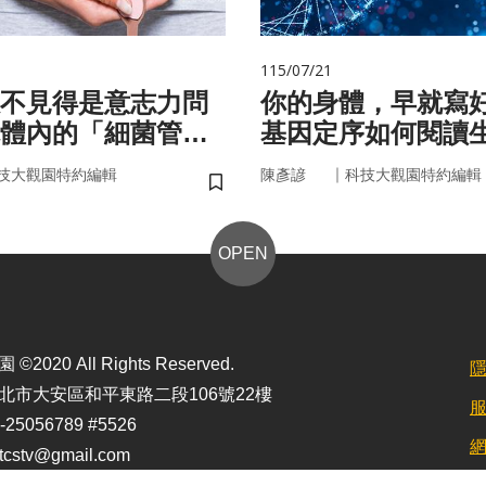
115/07/21
不見得是意志力問
你的身體，早就寫
體內的「細菌管
基因定序如何閱讀
你囤油
書
｜
技大觀園特約編輯
陳彥諺
科技大觀園特約編輯
儲存書籤
OPEN
2020 All Rights Reserved.
北市大安區和平東路二段106號22樓
25056789 #5526
stv@gmail.com