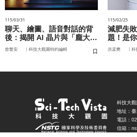
115/03/31
115/02/25
聊天、繪圖、語音對話的背
減肥失敗
後：揭開 AI 晶片與「龐大算
題！是你
力」的真面目
家」在幫
｜
｜
曾繁安
科技大觀園特約編輯
洪孟樊
科
儲存書籤
科技大觀園 ©
地址：臺
電話：02-
信箱：nstc