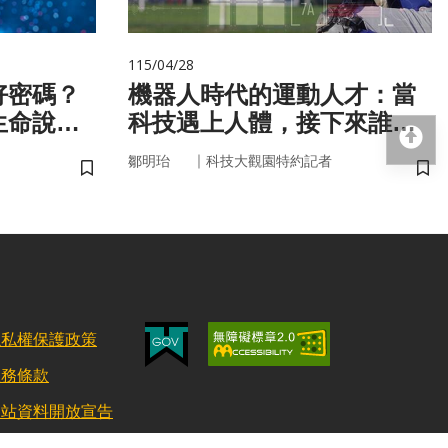
115/04/28
好密碼？
機器人時代的運動人才：當
生命說明
科技遇上人體，接下來誰來
回
接手？
｜
鄒明珆
科技大觀園特約記者
儲存書籤
儲
隱私權保護政策
服務條款
網站資料開放宣告