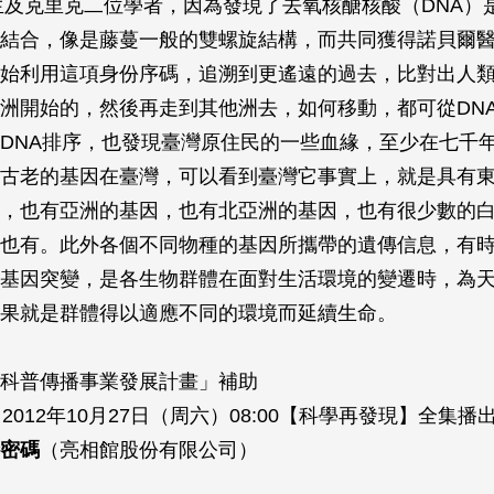
華生及克里克二位學者，因為發現了去氧核醣核酸（DNA）
結合，像是藤蔓一般的雙螺旋結構，而共同獲得諾貝爾
始利用這項身份序碼，追溯到更遙遠的過去，比對出人
洲開始的，然後再走到其他洲去，如何移動，都可從DN
DNA排序，也發現臺灣原住民的一些血緣，至少在七千
古老的基因在臺灣，可以看到臺灣它事實上，就是具有
，也有亞洲的基因，也有北亞洲的基因，也有很少數的
也有。此外各個不同物種的基因所攜帶的遺傳信息，有
基因突變，是各生物群體在面對生活環境的變遷時，為
果就是群體得以適應不同的環境而延續生命。
科普傳播事業發展計畫」補助
2012年10月27日（周六）08:00【科學再發現】全集播
密碼
（亮相館股份有限公司）