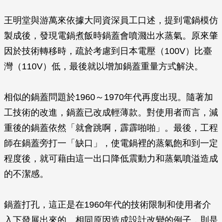
王明堂與游萬來依據大同資深員工口述，提到電鍋模仿
製成後，發現電鍋煮飯時鍋蓋會噴濺出水蒸氣。原來肇
因於技術轉移時，疏於考慮到日本電壓（100V）比臺
灣（110V）低，最後就以增加鍋蓋重量方式解決。
相似的鍋蓋問題於1960～1970年代再度出現。隨著加
工技術的改進，鍋蓋已改成輕薄款。對使用者而言，減
重後的鍋蓋依然「就會跳啊，霹霹啪啪」。最後，工程
師在鍋蓋旁打一「缺口」，使電鍋裡的蒸氣飽和到一定
程度後，就可藉由這一出口降低震動力和蒸氣噴溢造成
的不潔感。
鍋蓋打孔，這正是在1960年代的技術限制和使用者介
入下發展出來的。相同原因造成設計改變的例子，則是