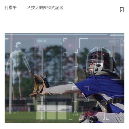
｜
何楷平
科技大觀園特約記者
儲