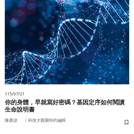
115/07/21
你的身體，早就寫好密碼？基因定序如何閱讀
生命說明書
｜
陳彥諺
科技大觀園特約編輯
儲