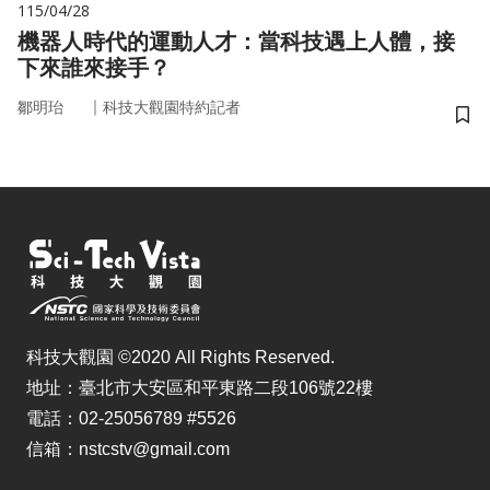
115/04/28
機器人時代的運動人才：當科技遇上人體，接
下來誰來接手？
｜
鄒明珆
科技大觀園特約記者
儲
科技大觀園 ©2020 All Rights Reserved.
地址：臺北市大安區和平東路二段106號22樓
電話：02-25056789 #5526
信箱：nstcstv@gmail.com