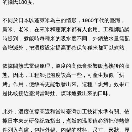
的攝氏180度。
不同於日本以蓬萊米為主的情形，1960年代的臺灣，
新米、老米、在來米和蓬萊米都有人食用。工程師訪談
時提到，煮飯時每種米的吸水度不同，外鍋放水量需配
合增減外，把溫度設定提高更確保每種米都可以煮熟。
依據間熱式電鍋原理，溫度的高低會影響飯煮熟後的狀
態。因此，工程師把溫度設高一些，可產生類似「烘
烤」作用，使飯香更能散發出來。這種「烘烤」效果正
是比較接近臺灣當時灶、煤球爐煮出來的口味。
此外，溫度值提高還和當時臺灣加工技術水準有關。依
據日本東芝研發紀錄指出，煮飯的溫度值必須把傳熱條
件列入考慮，包括外鍋、內鍋的材料、尺寸、形狀、厚