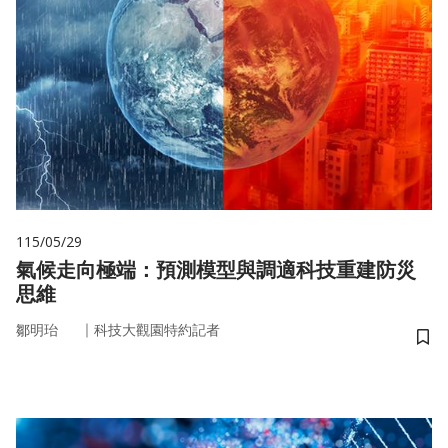
115/05/29
氣候走向極端：預測模型與調適科技重建防災
思維
｜
鄒明珆
科技大觀園特約記者
儲