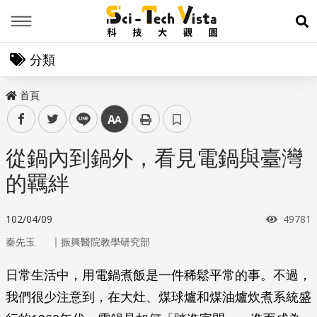
Menu
展
分類
首頁
facebook
twitter
line
中
從鍋內到鍋外，看見電鍋與臺灣
的羈絆
瀏覽次
102/04/09
49781
｜
秦先玉
振興醫院教學研究部
日常生活中，用電鍋煮飯是一件稀鬆平常的事。不過，
我們很少注意到，在大灶、煤球爐和煤油爐炊煮系統盛