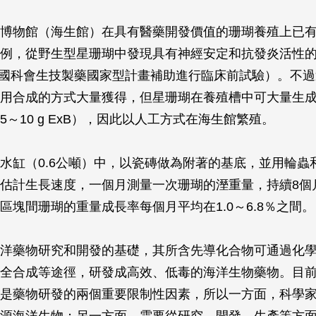
博物館（海生館）在具有醫藥開發價值的珊瑚養殖上已
例，從野生型星珊瑚中發現具有神經安定和抗發炎活性
獲國科會生技製藥國家型計畫補助進行臨床前試驗）。不
用合成的方式大量獲得，但星珊瑚在養殖槽中可大量生
5～10 g ExB），因此以人工方式在海生館繁殖。
水缸（0.6公噸）中，以瓷磚做為附著的基底，並用輪蟲
估計生長速度，一個月測量一次珊瑚的溼重量，持續8個
區塊間珊瑚的重量成長率每個月平均在1.0～6.8％之間。
洋藥物研究和開發的基礎，其所含先導化合物可通過化
全合成等途徑，研發成高效、低毒的海洋生物藥物。目
是藥物研發的兩個重要限制性因素，所以一方面，科學