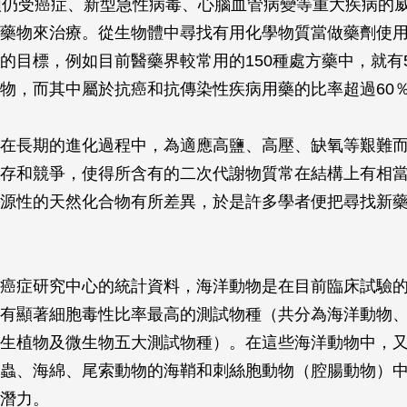
類仍受癌症、新型急性病毒、心腦血管病變等重大疾病的
藥物來治療。從生物體中尋找有用化學物質當做藥劑使
的目標，例如目前醫藥界較常用的150種處方藥中，就有
物，而其中屬於抗癌和抗傳染性疾病用藥的比率超過60
在長期的進化過程中，為適應高鹽、高壓、缺氧等艱難
存和競爭，使得所含有的二次代謝物質常在結構上有相
源性的天然化合物有所差異，於是許多學者便把尋找新
癌症研究中心的統計資料，海洋動物是在目前臨床試驗
有顯著細胞毒性比率最高的測試物種（共分為海洋動物
生植物及微生物五大測試物種）。在這些海洋動物中，
蟲、海綿、尾索動物的海鞘和刺絲胞動物（腔腸動物）
潛力。