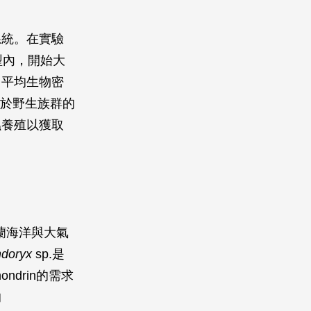
系統。在實驗
型內，開始大
（平均生物密
當於野生族群的
蟲養殖以獲取
西蘭海洋與大氣
ndoryx
sp.是
ondrin的需求
的