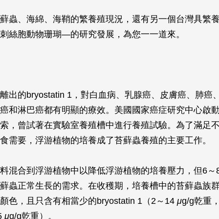
蘚蟲、海綿、海鞘的繁養殖現況，還有另一個台灣具繁
刺絲胞動物珊瑚—的研究發展，為您一一道來。
出的bryostatin 1，對白血病、乳腺癌、皮膚癌、肺
癌和淋巴癌都有明顯的療效。美國國家癌症研究中心啟
索，曾試著在實驗室養殖槽中進行養殖試驗。為了滿足
食需要，浮游植物的培養成了苔蘚蟲養殖的主要工作。
料混合到浮游植物中以降低浮游植物的培養壓力，但6～
蘚蟲正常生長的需求。在收穫期，培養槽中的苔蘚蟲族
色，且只含有相當少的bryostatin 1（2～14
μ
g/g乾
5
μ
g/g乾重）。