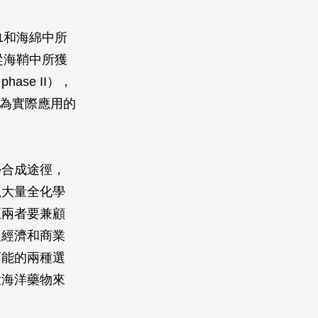
 1和海綿中所
而從海鞘中所獲
ase II），
成為實際應用的
學合成途徑，
以大量全化學
至兩者要兼顧
從經濟和商業
可能的兩種選
大海洋藥物來