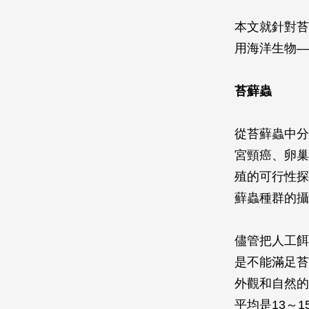
本文就針對苔
用海洋生物—
苔蘚蟲
從苔蘚蟲中分離
宮頸癌、卵巢
殖的可行性探
蘚蟲種群的攝
儘管把人工餌
是不能滿足苔
外觀和自然的顏
平均是13～1