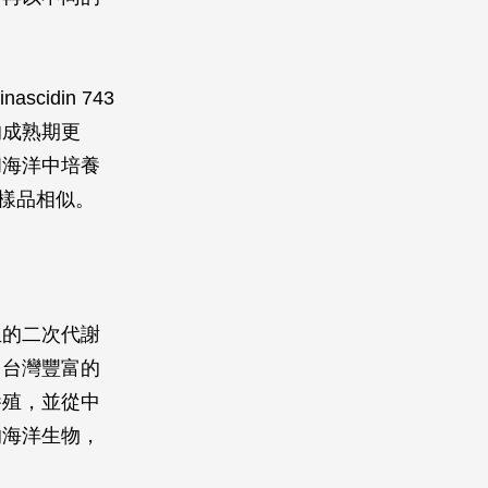
idin 743
的成熟期更
和海洋中培養
野生樣品相似。
生的二次代謝
用台灣豐富的
養殖，並從中
的海洋生物，