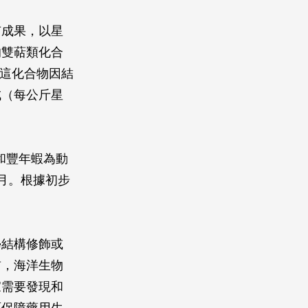
有成果，以星
的雙萜類化合
過這化合物因結
成（每公斤星
和豐年蝦為動
月。根據初步
學結構修飾或
前，海洋生物
家需要發現和