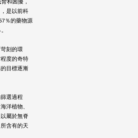
威脅和困擾，
用，是以前科
57％的藥物源
％。
而苛刻的環
當程度的奇特
藥的目標逐漸
的篩選過程
、海洋植物、
又以屬於無脊
中所含有的天