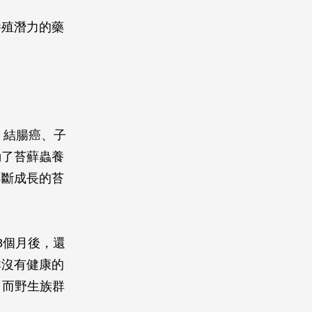
養殖潛力的藥
癌、結腸癌、子
動了苔蘚蟲養
不斷成長的苔
8個月後，還
群沒有健康的
重，而野生族群