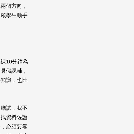
成兩個方向，
帶領學生動手
課10分鐘為
寒暑假課輔，
科知識，也比
大膽試，我不
動找資料佐證
科，必須要靠