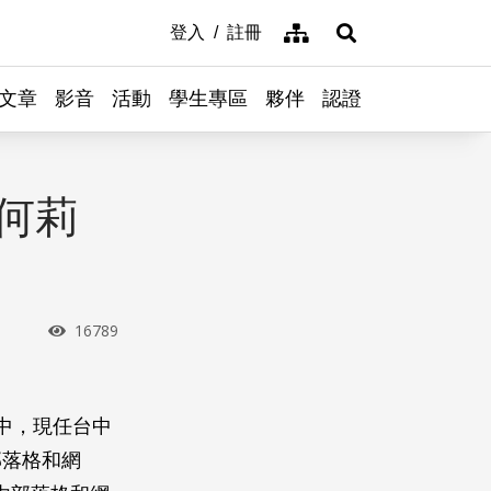
網站導覽
登入
註冊
展開搜尋
文章
影音
活動
學生專區
夥伴
認證
何莉
瀏覽次數
16789
中，現任台中
部落格和網