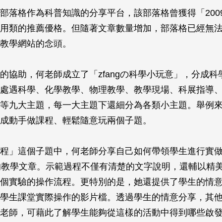
部落格作為科普知識的分享平台，該部落格曾獲得「200
用類的推薦優格。但隨著文章數量增加，部落格已經無
教學網站的念頭。
的協助，何老師成立了「zfangの科學小玩意」，分成科
處遇科學、化學教學、物理教學、教學現場、科展指導
等九大主題，每一大主題下還細分為各類小主題。舉例
成動手做課程、輕鬆隨意玩兩個子題。
程」這個子題中，何老師分享自己如何帶領學生進行實
的教學文章。示範過程不僅有清楚的文字說明，還輔以精
個實驗的操作流程。更特別的是，她還提供了學生的情
學生課堂實際操作的影片檔。透過學生的情意分享，其
老師，可藉此了解學生能夠從這樣的活動中得到哪些啟