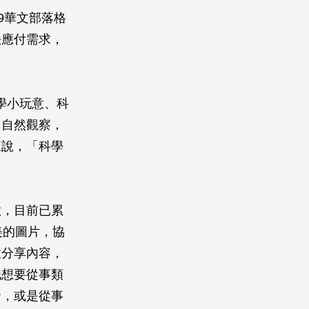
9華文部落格
法應付需求，
學小玩意、科
、自然觀察，
來說，「科學
做，目前已累
美的圖片，協
意分享內容，
他想要從事類
發，或是從事