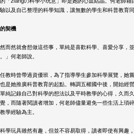
的「zfangの科學小玩意」即是她的心血結晶。何老師藉
驗以及自己整理的科學知識，讓無數的學生和科普教育
的契機
然而然就會想做這些事，單純是喜歡科學、喜愛分享，
。」何老師說。
任教時曾帶過資優班，為了指導學生參加科學展覽，她
也是她推廣科普教育的起點。轉調五權國中後，開始經
單純記錄自己對科學的想法以及平時教學的心得，久而
覺，而隨著閱讀者增加，何老師儘量避免一些生活上瑣
教學經驗為主。
科學玩具雖然有趣，但並不容易取得，讀者即使有興趣