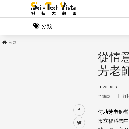
分類
首頁
從情
芳老
102/09/03
｜
李銘杰
《科
facebook
何莉芳老師曾
市立福科國中
twitter