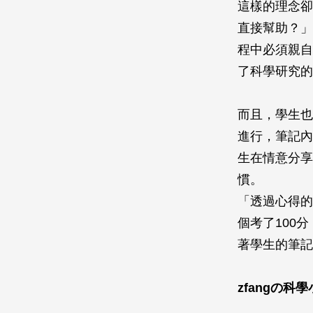
這樣的理念卻
直接幫助？」
程中必須親自
了科學研究的
而且，學生也
進行，筆記內
生在情意分享
慣。
「透過心得的
個考了100
著學生的筆記
zfang
の科學