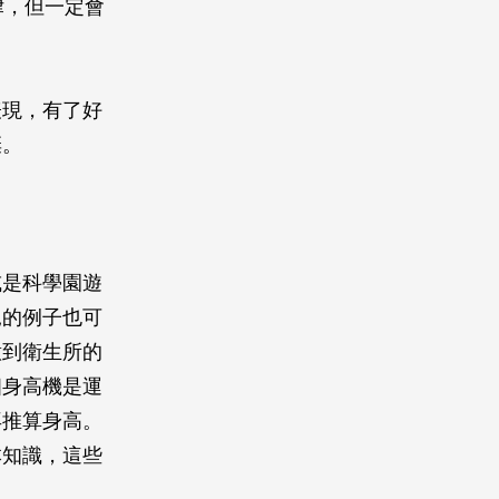
律，但一定會
表現，有了好
棄。
或是科學園遊
見的例子也可
意到衛生所的
個身高機是運
再推算身高。
本知識，這些