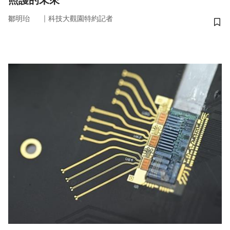
照護的未來
｜
鄒明珆
科技大觀園特約記者
儲