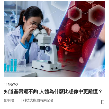
115/07/21
知道基因還不夠 人體為什麼比想像中更難懂？
｜
鄒明珆
科技大觀園特約記者
儲