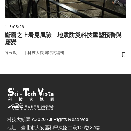
115/05/28
斷層之上看見風險 地震防災科技重塑預警與
應變
｜
陳玉鳳
科技大觀園特約編輯
儲
科技大觀園 ©2020 All Rights Reserved.
地址：臺北市大安區和平東路二段106號22樓