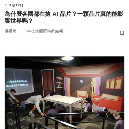
115/03/31
為什麼各國都在搶 AI 晶片？一顆晶片真的能影
響世界嗎？
｜
洪孟樊
科技大觀園特約編輯
儲