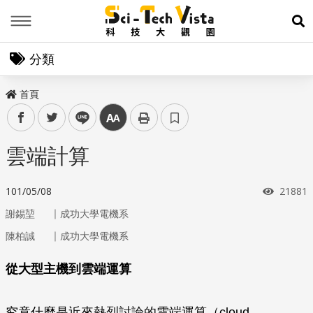
Menu
展
分類
首頁
facebook
twitter
line
中
雲端計算
瀏覽次
101/05/08
21881
｜
謝錫堃
成功大學電機系
｜
陳柏誠
成功大學電機系
從大型主機到雲端運算
究竟什麼是近來熱烈討論的雲端運算（cloud