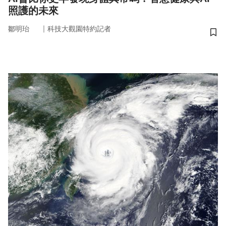
照護的未來
｜
鄒明珆
科技大觀園特約記者
儲