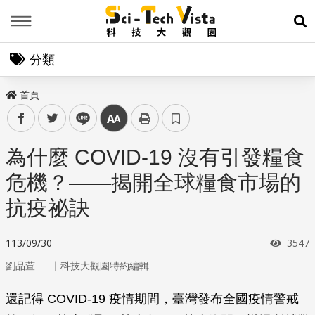
Menu
展
分類
首頁
facebook
twitter
line
中
為什麼 COVID-19 沒有引發糧食
危機？——揭開全球糧食市場的
抗疫祕訣
瀏覽
113/09/30
3547
｜
劉品萱
科技大觀園特約編輯
還記得 COVID-19 疫情期間，臺灣發布全國疫情警戒