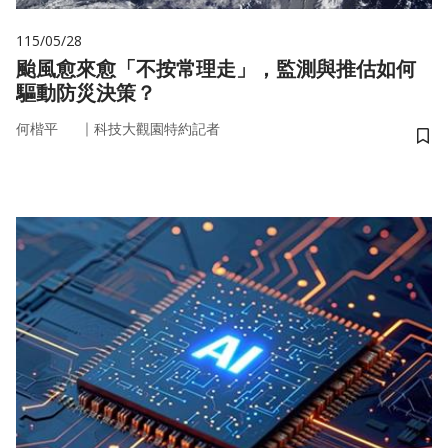
115/05/28
颱風愈來愈「不按常理走」，監測與推估如何
驅動防災決策？
｜
何楷平
科技大觀園特約記者
儲