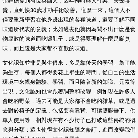
余舜德提到有位英國人，因年輕時與人打架、失去嗅
覺，直到快30歲才動手術改善。這麼一來，這個人不
僅要重新學習在他身邊出現的各種味道，還要了解不同
味道所代表的意義；比如過去他就因為聞不出什麼是食
物腐敗的味道而吃壞肚子，或是得要理解什麼是腳臭
味，而且還是大家都不喜歡的味道。
文化認知並非是與生俱來，多是靠後天的學習。為了能
夠生存，每個人都得要花上畢生的時間，從自己的生活
環境中來親身體驗、學習。而且隨著新的知識、元素等
出現，文化認知也會跟著調整和改變；例如現在許多人
會吃的野菜，過去可能是大家都不會吃的雜草。或是過
去對於椅子的定義，包括要有靠背、可讓雙腳垂下、供
單人使用等，相對現在有不少椅子已打破這些傳統的概
念與分類；這也使得文化認知隨之修訂，進而改變我們