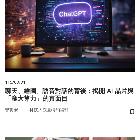
115/03/31
聊天、繪圖、語音對話的背後：揭開 AI 晶片與
「龐大算力」的真面目
｜
曾繁安
科技大觀園特約編輯
儲