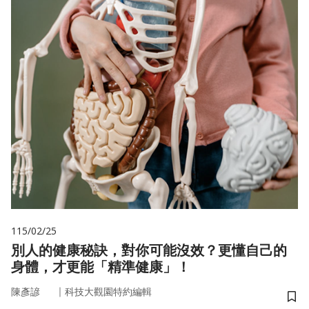
115/02/25
別人的健康秘訣，對你可能沒效？更懂自己的
身體，才更能「精準健康」！
｜
陳彥諺
科技大觀園特約編輯
儲