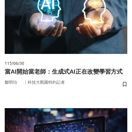
115/06/30
當AI開始當老師：生成式AI正在改變學習方式
｜
鄒明珆
科技大觀園特約記者
儲