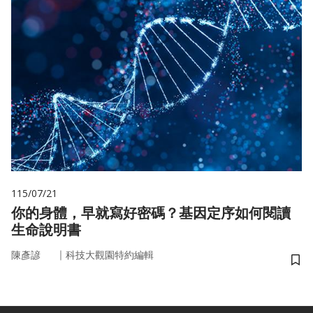
115/07/21
你的身體，早就寫好密碼？基因定序如何閱讀
生命說明書
｜
陳彥諺
科技大觀園特約編輯
儲