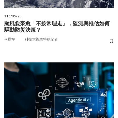
115/05/28
颱風愈來愈「不按常理走」，監測與推估如何
驅動防災決策？
｜
何楷平
科技大觀園特約記者
儲