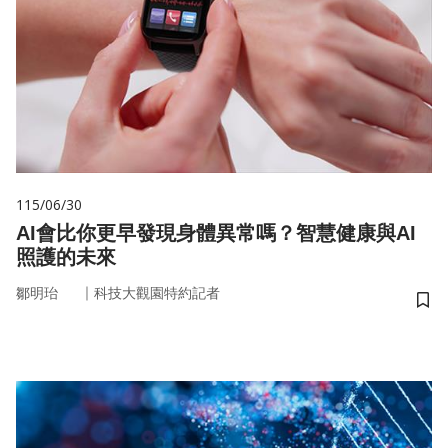
115/06/30
AI會比你更早發現身體異常嗎？智慧健康與AI
照護的未來
｜
鄒明珆
科技大觀園特約記者
儲