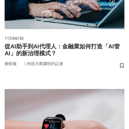
115/06/30
從AI助手到AI代理人：金融業如何打造「AI管
AI」的新治理模式？
｜
賴郁薇
科技大觀園特約記者
儲