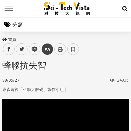
Menu
展
分類
首頁
facebook
twitter
line
中
蜂膠抗失智
瀏覽次
98/05/27
24835
｜
東森電視「科學大解碼」製作小組