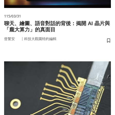
115/03/31
聊天、繪圖、語音對話的背後：揭開 AI 晶片與
「龐大算力」的真面目
｜
曾繁安
科技大觀園特約編輯
儲