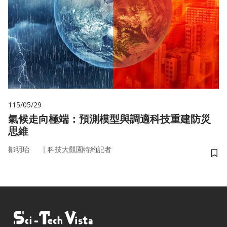
115/05/29
氣候走向極端：預測模型與調適科技重建防災
思維
｜
鄒明珆
科技大觀園特約記者
儲