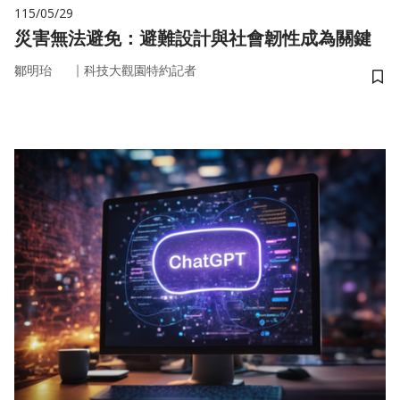
115/05/29
災害無法避免：避難設計與社會韌性成為關鍵
｜
鄒明珆
科技大觀園特約記者
儲