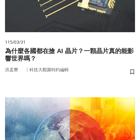
115/03/31
為什麼各國都在搶 AI 晶片？一顆晶片真的能影
響世界嗎？
｜
洪孟樊
科技大觀園特約編輯
儲