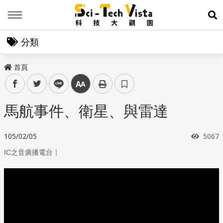
Menu
展
分類
首頁
facebook
twitter
line
中
馬航事件、衛星、與雷達
瀏覽
105/02/05
5067
｜
IC之音廣播電台