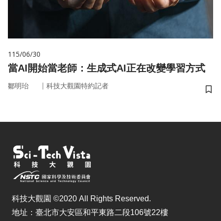
115/06/30
當AI開始當老師：生成式AI正在改變學習方式
｜
鄒明珆
科技大觀園特約記者
儲
科技大觀園 ©2020 All Rights Reserved.
地址：臺北市大安區和平東路二段106號22樓