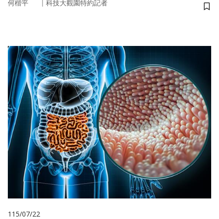
｜
何楷平
科技大觀園特約記者
儲
115/07/22