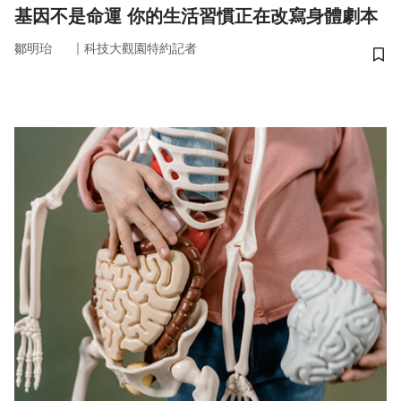
基因不是命運 你的生活習慣正在改寫身體劇本
｜
鄒明珆
科技大觀園特約記者
儲