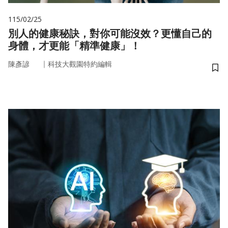
115/02/25
別人的健康秘訣，對你可能沒效？更懂自己的
身體，才更能「精準健康」！
｜
陳彥諺
科技大觀園特約編輯
儲