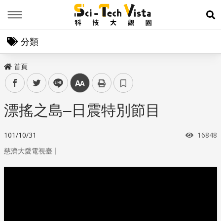
Menu
展
分類
首頁
facebook
twitter
line
中
漂搖之島–日震特別節目
瀏覽次
101/10/31
16848
｜
慈濟大愛電視臺