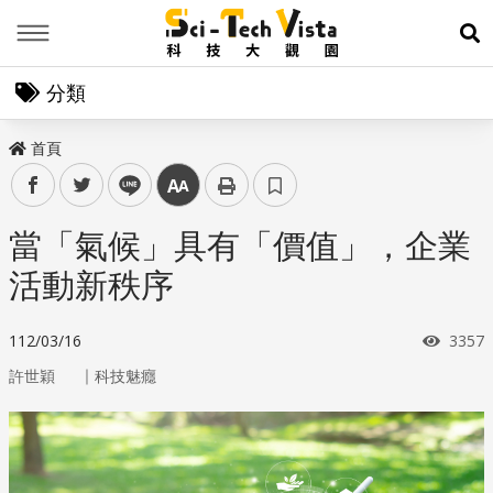
Menu
展
分類
首頁
facebook
twitter
line
中
當「氣候」具有「價值」，企業
活動新秩序
瀏覽
112/03/16
3357
｜
許世穎
科技魅癮