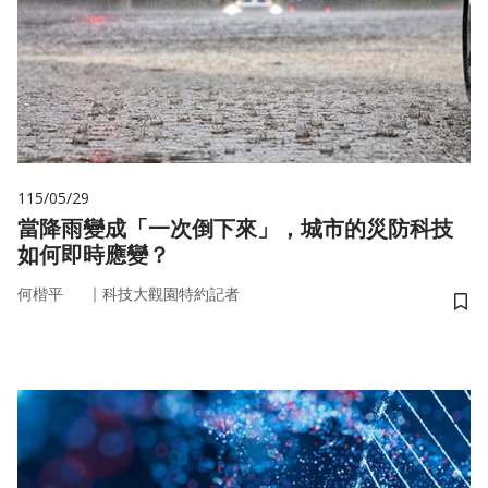
115/05/29
當降雨變成「一次倒下來」，城市的災防科技
如何即時應變？
｜
何楷平
科技大觀園特約記者
儲