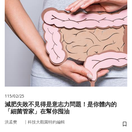
115/02/25
減肥失敗不見得是意志力問題！是你體內的
「細菌管家」在幫你囤油
｜
洪孟樊
科技大觀園特約編輯
儲