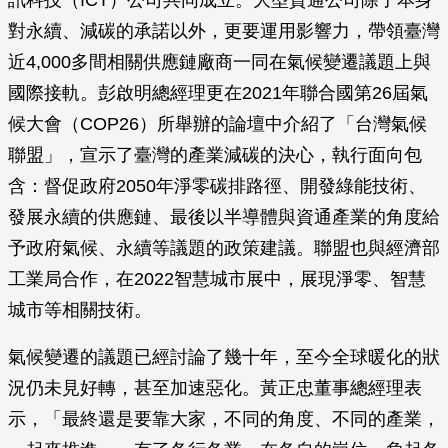
訊科技（ICT）公司共同成立。大型資通公司除了本身
對永續、減碳的承諾以外，更要運用影響力，帶領臺灣
近4,000多間相關供應鏈廠商一同在氣候變遷議題上與
國際接軌。彭啟明總經理更在2021年聯合國第26屆氣
候大會（COP26）所舉辦的論壇中介紹了「台灣氣候
聯盟」，宣示了臺灣的產業減碳的決心，執行面向包
含：督促政府2050年淨零碳排路徑、開發綠能技術、
發展永續的供應鏈、最後以半導體與資通產業的角度給
予政府氣候、永續等議題的政策建議。聯盟也與經濟部
工業局合作，在2022智慧城市展中，展現淨零、智慧
城市等相關技術。
氣候變遷的議題已經討論了幾十年，至今全球暖化的狀
況仍未見好轉，甚至加速惡化。黃正忠董事總經理表
示，「最終還是要靠大家，不同的角度、不同的產業，