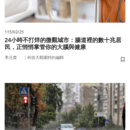
115/02/25
24小時不打烊的微觀城市：腸道裡的數十兆居
民，正悄悄掌管你的大腦與健康
｜
李元傑
科技大觀園特約編輯
儲