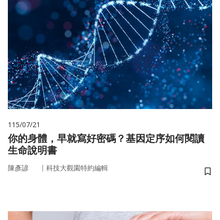
115/07/21
你的身體，早就寫好密碼？基因定序如何閱讀
生命說明書
｜
陳彥諺
科技大觀園特約編輯
儲