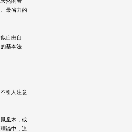
塊天然的岩
然、最省力的
看似自由自
守的基本法
更不引人注意
、鳳凰木，或
構理論中，這