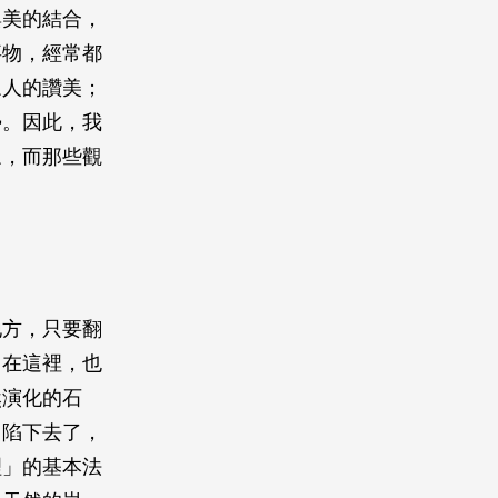
與美的結合，
事物，經常都
眾人的讚美；
勢。因此，我
眾，而那些觀
地方，只要翻
。在這裡，也
然演化的石
凹陷下去了，
理」的基本法