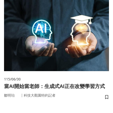
115/06/30
當AI開始當老師：生成式AI正在改變學習方式
｜
鄒明珆
科技大觀園特約記者
儲