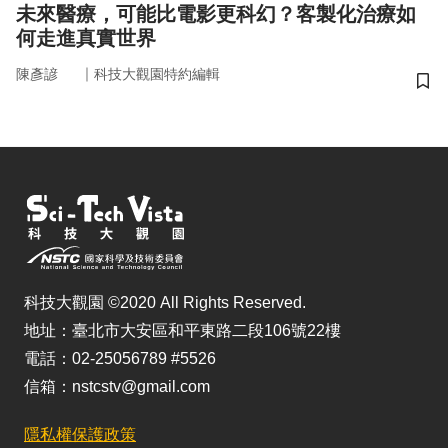
未來醫療，可能比電影更科幻？客製化治療如
何走進真實世界
｜
陳彥諺
科技大觀園特約編輯
儲
科技大觀園 ©2020 All Rights Reserved.
地址：臺北市大安區和平東路二段106號22樓
電話：02-25056789 #5526
信箱：nstcstv@gmail.com
隱私權保護政策