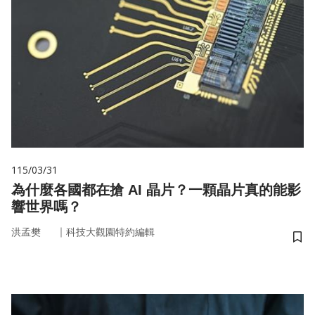
115/03/31
為什麼各國都在搶 AI 晶片？一顆晶片真的能影
響世界嗎？
｜
洪孟樊
科技大觀園特約編輯
儲