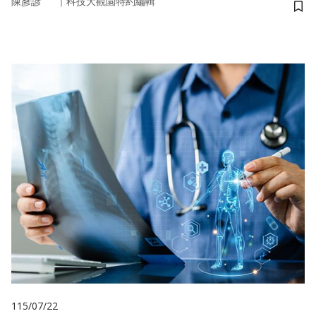
｜
陳彥諺
科技大觀園特約編輯
儲
115/07/22