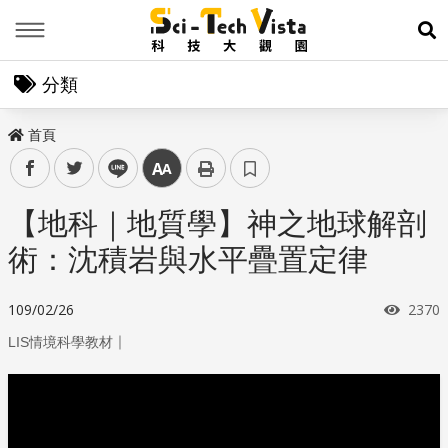
Menu
展
分類
首頁
facebook
twitter
line
中
【地科｜地質學】神之地球解剖
術：沈積岩與水平疊置定律
瀏覽
109/02/26
2370
｜
LIS情境科學教材