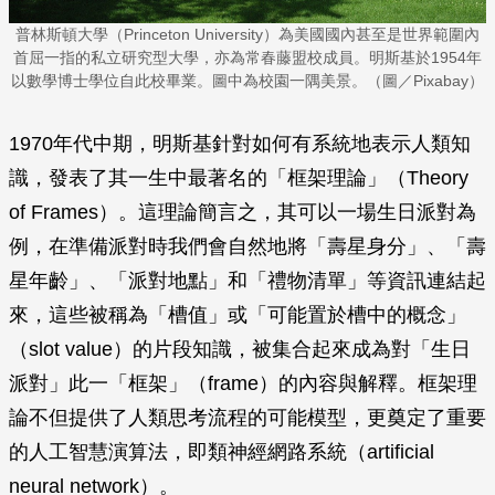
普林斯頓大學（Princeton University）為美國國內甚至是世界範圍內
首屈一指的私立研究型大學，亦為常春藤盟校成員。明斯基於1954年
以數學博士學位自此校畢業。圖中為校園一隅美景。（圖／Pixabay）
1970年代中期，明斯基針對如何有系統地表示人類知
識，發表了其一生中最著名的「框架理論」（Theory
of Frames）。這理論簡言之，其可以一場生日派對為
例，在準備派對時我們會自然地將「壽星身分」、「壽
星年齡」、「派對地點」和「禮物清單」等資訊連結起
來，這些被稱為「槽值」或「可能置於槽中的概念」
（slot value）的片段知識，被集合起來成為對「生日
派對」此一「框架」（frame）的內容與解釋。框架理
論不但提供了人類思考流程的可能模型，更奠定了重要
的人工智慧演算法，即類神經網路系統（artificial
neural network）。