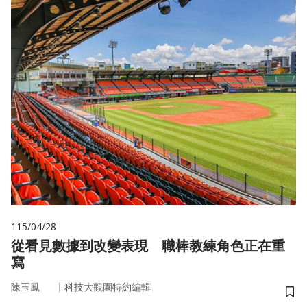
115/04/28
從看見數據到改變表現 職棒教練角色正在重
寫
｜
陳玉鳳
科技大觀園特約編輯
儲