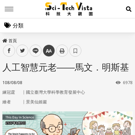
Menu
展
分類
首頁
facebook
twitter
line
中
人工智慧元老——馬文．明斯基
瀏覽
108/08/08
6978
｜
練冠霆
國立臺灣大學科學教育發展中心
｜
繪者
景美仙姬巖