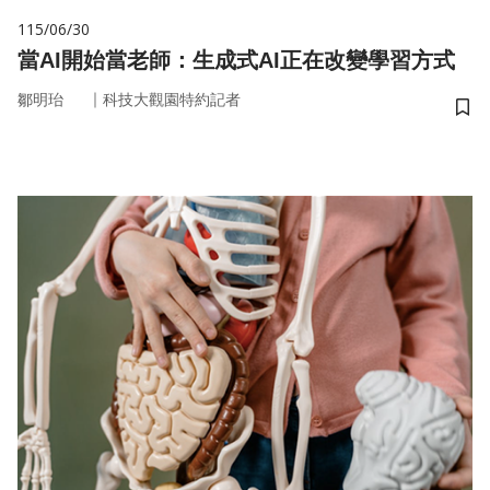
115/06/30
當AI開始當老師：生成式AI正在改變學習方式
｜
鄒明珆
科技大觀園特約記者
儲