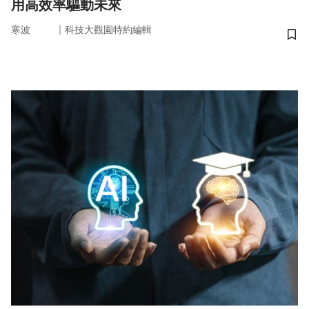
用高效率驅動未來
｜
寒波
科技大觀園特約編輯
儲