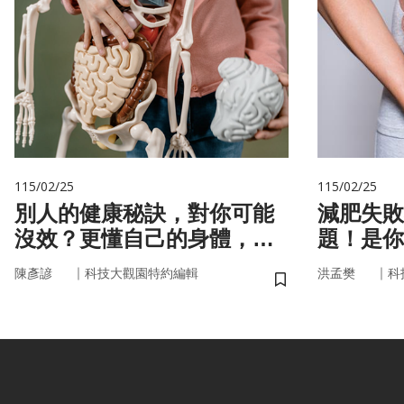
115/02/25
115/02/25
別人的健康秘訣，對你可能
減肥失敗
沒效？更懂自己的身體，才
題！是你
更能「精準健康」！
家」在幫
｜
｜
陳彥諺
科技大觀園特約編輯
洪孟樊
科
儲存書籤