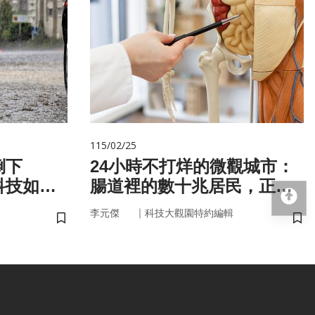
115/02/25
倒下
24小時不打烊的微觀城市：
科技如何
腸道裡的數十兆居民，正悄
回
悄掌管你的大腦與健康
｜
李元傑
科技大觀園特約編輯
儲存書籤
儲