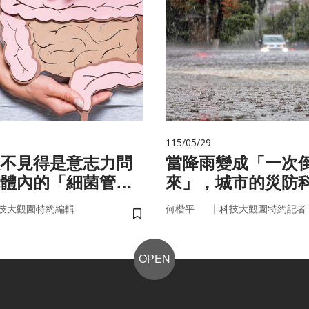
115/05/29
不見得是意志力問
當降雨變成「一次
體內的「細菌管
來」，城市的災防
你囤油
即時應變？
｜
技大觀園特約編輯
何楷平
科技大觀園特約記者
儲存書籤
OPEN