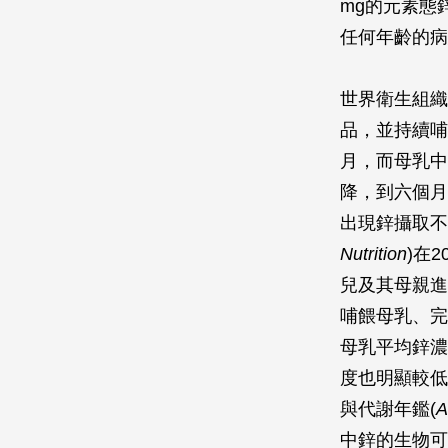
mg的元素態
任何年齡的病
世界衛生組織
品，並持續哺
月，而母乳中
降，到六個月
出現鋅攝取不
Nutrition
)在
兒及其母親進行
哺餵母乳、完全
母乳平均鋅濃
度也明顯較低
與代謝年鑑(
A
中鋅的生物可