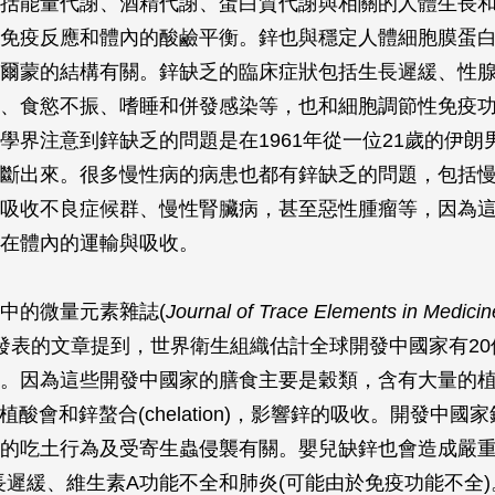
括能量代謝、酒精代謝、蛋白質代謝與相關的人體生長
免疫反應和體內的酸鹼平衡。鋅也與穩定人體細胞膜蛋
爾蒙的結構有關。鋅缺乏的臨床症狀包括生長遲緩、性
、食慾不振、嗜睡和併發感染等，也和細胞調節性免疫
學界注意到鋅缺乏的問題是在1961年從一位21歲的伊朗
斷出來。很多慢性病的病患也都有鋅缺乏的問題，包括
吸收不良症候群、慢性腎臟病，甚至惡性腫瘤等，因為
在體內的運輸與吸收。
中的微量元素雜誌(
Journal of Trace Elements in Medicin
年所發表的文章提到，世界衛生組織估計全球開發中國家有2
。因為這些開發中國家的膳食主要是穀類，含有大量的
e)，而植酸會和鋅螯合(chelation)，影響鋅的吸收。開發中
的吃土行為及受寄生蟲侵襲有關。嬰兒缺鋅也會造成嚴重
長遲緩、維生素A功能不全和肺炎(可能由於免疫功能不全