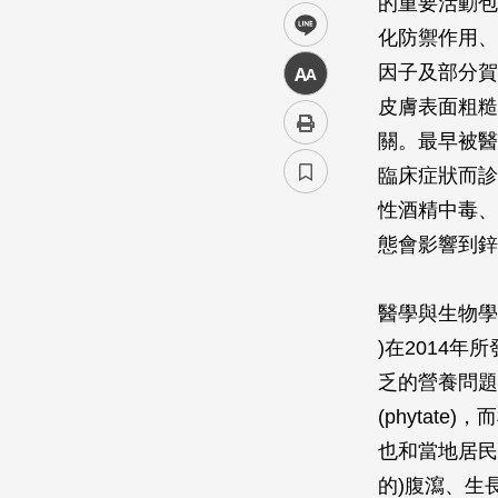
的重要活動包
line
化防禦作用、
因子及部分賀
中
皮膚表面粗糙
關。最早被醫
臨床症狀而診
性酒精中毒、
態會影響到鋅
醫學與生物學
)在2014
乏的營養問題
(phytat
也和當地居民
的)腹瀉、生