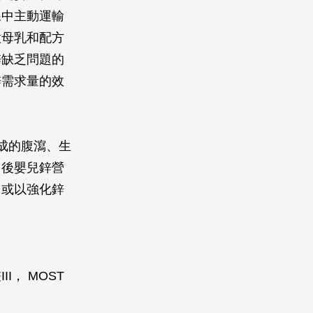
腺中主動運輸
意母乳和配方
鋅缺乏問題的
鋅需求量的效
成的腹瀉、生
月後嬰兒鋅營
，或以強化鋅
， MOST