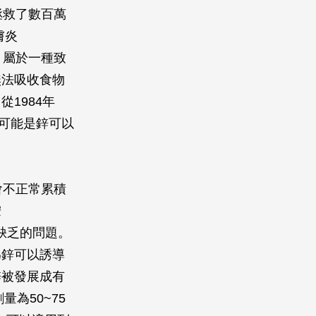
拯救了數百萬
膚炎
身上，屬於一種致
無法吸收食物
1984年
機轉可能是鋅可以
子會不正常累積
胺
鋅缺乏的問題。
為鋅可以誘導
鋅被發展成有
為50~75