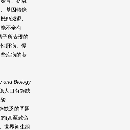
和發育、抗氧
白、基因轉錄
腺機能減退、
功能不全有
男子所表現的
慢性肝病、慢
這些疾病的狀
e and Biology
0億人口有鋅缺
植酸
國家鋅缺乏的問題
的(甚至致命
)。世界衛生組