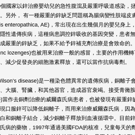
0個國家以鋅治療嬰幼兒的急性腹瀉及嚴重呼吸道感染，
。另外， 有一種嚴重的鋅缺乏問題稱為腸病變性肢端皮
atitis enteropathica, AE)，常出現在出生幾個月的嬰兒
隱性遺傳疾病，這種病患調控鋅吸收的基因突變，患者
成嚴重的鋅缺乏，如果不給予鋅補充劑治療是會致命的。從
inc lozenges)也被用來治療一般的感冒，主要的作用
、減少促發炎的細胞激素釋放，還可以當作抗病毒劑。
ilson’s disease)是一種染色體異常的遺傳疾病，銅離
、大腦、腎臟，和其他器官，造成器官衰竭。接受青黴
llamine)當作去銅劑治療的威爾森氏病患者，也被發現有嚴重
現口服鋅可以降低銅離子，而用來治療威爾森氏病，因
白和銅離子結合，減少銅離子釋放到血液循環中。目前
氏病的藥物，1997年通過美國FDA的核准，兒童每天的劑量