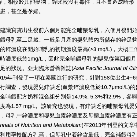
鋅，相較於其他藥物，鋅比較沒有毒性，且不會造成畸形
患，甚至是孕婦。
建議寶寶出生後前六個月能完全哺餵母乳，六個月後開
餵母乳至二足歲。一般足月產的嬰兒體內所儲存的鋅足夠
的鋅濃度在開始哺乳的初期濃度最高(>3 mg/L)，大概
時濃度低於1mg/L，因此完全哺餵母乳的嬰兒從第四個
足的狀況。亞太臨床營養雜誌(
Asia Pacific Journal of Cli
2015年刊登了一項在泰國進行的研究，針對158位出生4~
調查，發現嬰兒鋅缺乏(血漿鋅濃度低於10.7μmol/L)
哺餵配方奶和混合組分別是14.9%, 5.3%和2.9%，
度為1.57 mg/L。該研究也發現，有鋅缺乏的哺餵母乳
，母乳中鋅濃度和嬰兒血漿鋅濃度及母體血漿鋅濃度有
nnals of Nutrition and Metabolism
)在2013年刊登的文
利用率較配方乳高，但母乳中若鋅含量低，完全補餵母