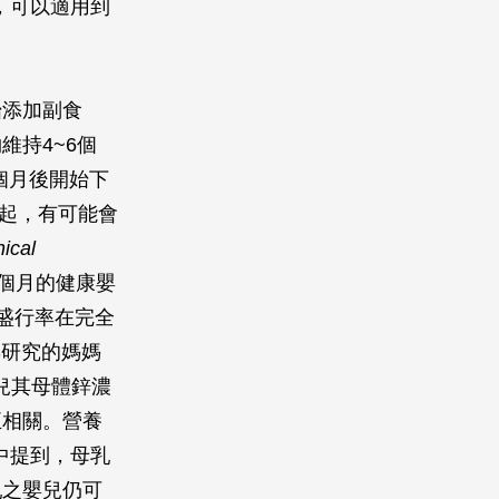
，可以適用到
始添加副食
維持4~6個
三個月後開始下
月起，有可能會
nical
6個月的健康嬰
的盛行率在完全
參與研究的媽媽
嬰兒其母體鋅濃
正相關。營養
章中提到，母乳
乳之嬰兒仍可