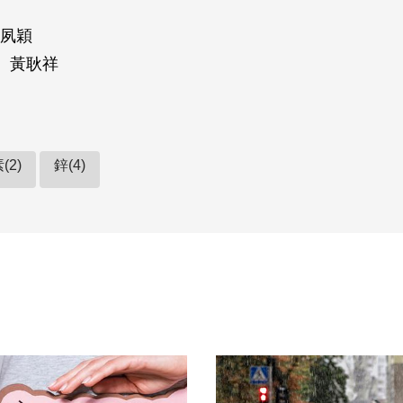
夙穎
、黃耿祥
(2)
鋅(4)