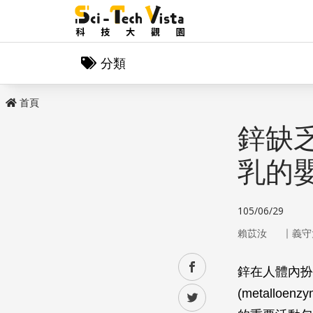
分類
首頁
鋅缺
乳的
105/06/29
｜
賴苡汝
義守
facebook
鋅在人體內扮
(metall
twitter