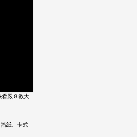
快看嚴８教大
鋁箔紙、卡式