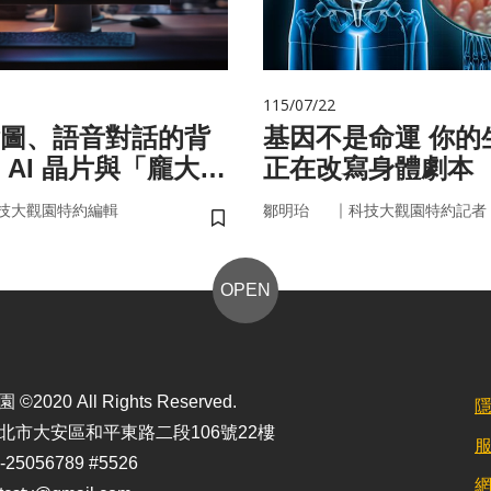
115/07/22
圖、語音對話的背
基因不是命運 你的生活習慣
 AI 晶片與「龐大算
正在改寫身體劇本
面目
｜
技大觀園特約編輯
鄒明珆
科技大觀園特約記者
儲存書籤
OPEN
2020 All Rights Reserved.
北市大安區和平東路二段106號22樓
25056789 #5526