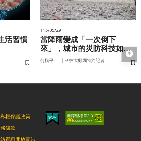
115/05/29
當降雨變成「一次倒下
來」，城市的災防科技如何
回
即時應變？
｜
何楷平
科技大觀園特約記者
儲存書籤
儲
隱私權保護政策
服務條款
網站資料開放宣告