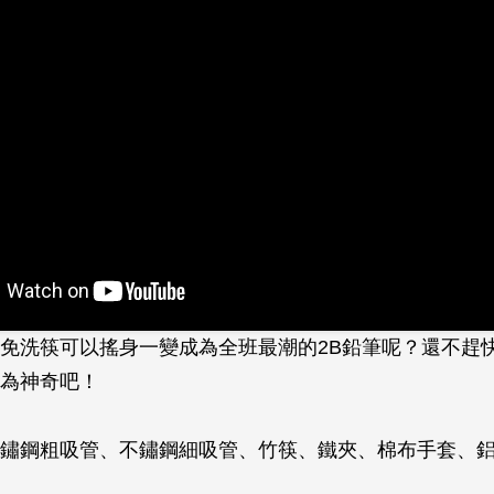
免洗筷可以搖身一變成為全班最潮的2B鉛筆呢？還不趕
為神奇吧！
鏽鋼粗吸管、不鏽鋼細吸管、竹筷、鐵夾、棉布手套、