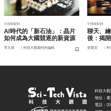
115/03/31
115/03/31
AI時代的「新石油」：晶片
聊天、繪
如何成為大國競逐的新資源
後：揭開
力」的真
｜
｜
李元傑
科技大觀園特約編輯
曾繁安
科
儲存書籤
科技大觀園 ©
地址：臺
電話：02-