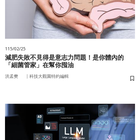
115/02/25
減肥失敗不見得是意志力問題！是你體內的
「細菌管家」在幫你囤油
｜
洪孟樊
科技大觀園特約編輯
儲