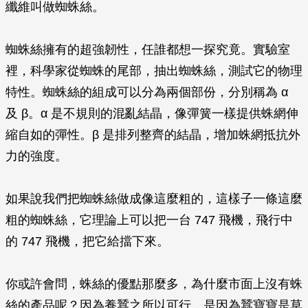
纖維叫做蜘蛛絲。
蜘蛛絲擁有的超強韌性，任誰都想一探究竟。實驗室
裡，科學家從蜘蛛的尾部，抽出蜘蛛絲，測試它的物理
特性。蜘蛛絲的組成可以分為兩個部份，分別稱為 α
及 β。α 是不規則的混亂結晶，像彈簧一樣提供蛛網伸
縮自如的彈性。β 是排列整齊的結晶，增加蛛網抵抗外
力的強度。
如果說我們把蜘蛛絲做成像這麼粗的，這樣子一條這麼
粗的蜘蛛絲，它理論上可以把一台 747 飛機，飛行中
的 747 飛機，把它給擋下來。
你或許會問，蛛絲的優點那麼多，為什麼市面上沒有蛛
絲的產品呢？因為養蠶之所以可行，是因為蠶寶寶是草