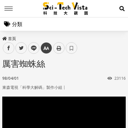
Menu
展
分類
首頁
facebook
twitter
line
中
厲害蜘蛛絲
瀏覽次
98/04/01
23116
｜
東森電視「科學大解碼」製作小組