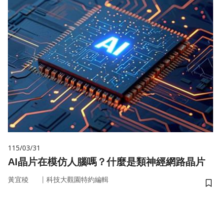
115/03/31
AI晶片在模仿人腦嗎？什麼是類神經網路晶片
｜
黃宜稜
科技大觀園特約編輯
儲