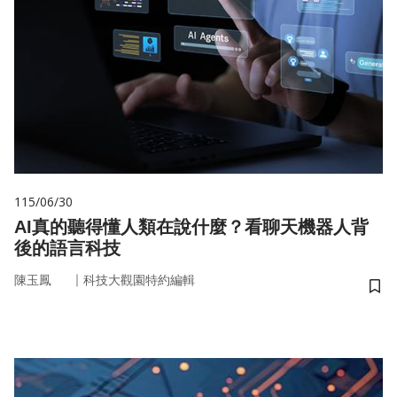
115/06/30
AI真的聽得懂人類在說什麼？看聊天機器人背
後的語言科技
｜
陳玉鳳
科技大觀園特約編輯
儲