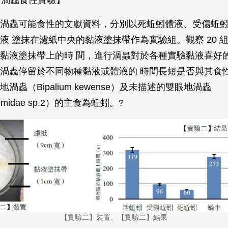
渦蟲可能食性的文獻資料，分別以死蚯蚓體液、受傷蚯
液 塗抹在濾紙中央的黏液塗抹帶作為實驗組。觀察 20 
黏液塗抹帶上的時 間，進行渦蟲對於各種實驗黏液喜好
渦蟲停留於不同物種黏液或體液的 時間長短是否與其食
渦蟲（Bipalium kewense）及未描述的雙眼地渦蟲
demidae sp.2）的主食為蚯蚓。?
【實驗二】裝置、【實驗二】結果