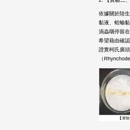
依據關於陸生
黏液、蛞蝓黏
渦蟲咽停留在
希望藉由確認
證實柯氏廣頭地
（Rhyncho