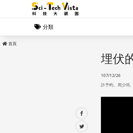
分類
首頁
埋伏
107/12/26
許予昀、周少筠
facebook
twitter