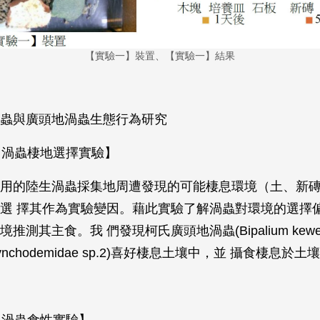
【實驗一】裝置、【實驗一】結果
蟲與廣頭地渦蟲生態行為研究
一、渦蟲棲地選擇實驗】
用的陸生渦蟲採集地周遭發現的可能棲息環境（土、新
選 擇其作為實驗變因。藉此實驗了解渦蟲對環境的選擇
推測其主食。我 們發現柯氏廣頭地渦蟲(Bipalium kewe
ynchodemidae sp.2)喜好棲息土壤中，並 攝食棲息於
二、渦蟲食性實驗】