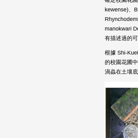
kewense)、B
Rhynchode
manokwari
有描述過的可
根據 Shi-K
的校園花圃中
渦蟲在土壤底