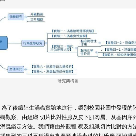
研究架構圖
 為了後續陸生渦蟲實驗地進行，鑑別校園花圃中發現的
觀觀察、由組織 切片比對性腺及皮下肌肉層、及基因序
渦蟲鑑定方法。我們藉由外觀觀 察及組織切片比對的方
採集到的三科五種渦蟲為廣頭地渦蟲科的柯氏廣 頭地渦蟲(Bi