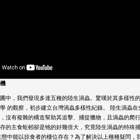
機
圃中，我們發現多達五種的陸生渦蟲。驚嘆於其多樣性
學 的觀察，初步建立台灣渦蟲多樣性紀錄。 陸生渦蟲在
，沒有複雜的構造幫助其追擊、捕捉獵物，且渦蟲的爬行
存的主食蚯蚓卻是牠的好幾倍大，究竟陸生渦蟲的特殊
生態中能以掠食者的棲位存在？為了解決以上種種疑問，