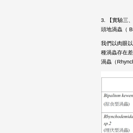
3. 【實驗三
頭地渦蟲（ Bi
我們以肉眼以
種渦蟲存在差
渦蟲（Rhync