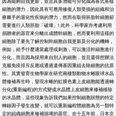
因為能夠自我更新，並且具多潛能可分化成為各式各樣
細胞的潛力，因此具有可應用修復人類受損的組織和治
療棘手的退化性疾病的潛力，然而在取得胚胎幹細胞卻
需要進行人類胚胎「破壞」! 此外，科學家亦考慮利用
捐贈者的器官來分離出成體幹細胞，然而要利用這樣的
細胞除了要先了解控制幹細胞自我更新及分化的機轉，
例如，給予什麼適當處理或刺激，可以激活幹細胞進行
分化，而且因為採用來自別人的細胞，並且還得想辦法
克服免疫排斥反應或通過遺傳基因重組去除細胞的抗原
性。其實發育生物學家在研究兩棲類動物水蜥眼球水晶
體修補再生時，發現水蜥的虹膜色素上皮細胞能透過轉
分化(重新編程)的方式變成水晶體上皮細胞來修補移除
的水晶體，這些現象告訴我們如果控制細胞狀態的特定
轉錄因子發生改變，就可以重新編程體細胞為另一類特
定的組織細胞來修補損壞的器官。在十五年前，日本京