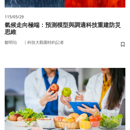
115/05/29
氣候走向極端：預測模型與調適科技重建防災
思維
｜
鄒明珆
科技大觀園特約記者
儲