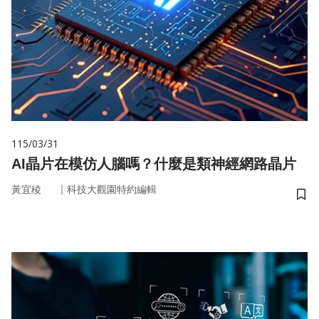
115/03/31
AI晶片在模仿人腦嗎？什麼是類神經網路晶片
｜
黃宜稜
科技大觀園特約編輯
儲