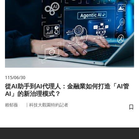
115/06/30
從AI助手到AI代理人：金融業如何打造「AI管
AI」的新治理模式？
｜
賴郁薇
科技大觀園特約記者
儲