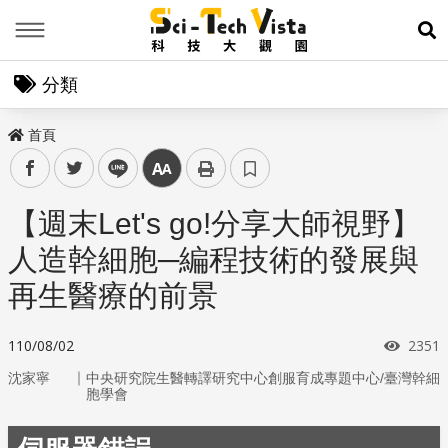
Menu
展
分類
首頁
facebook
twitter
line
中
【週末Let's go!分享大師視野】
人造幹細胞─編程技術的發展與
再生醫療的前景
瀏覽
110/08/02
2351
｜
沈家寧
中央研究院生醫轉譯研究中心創服育成專題中心/臺灣幹細
胞學會