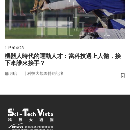
115/04/28
機器人時代的運動人才：當科技遇上人體，接
下來誰來接手？
｜
鄒明珆
科技大觀園特約記者
儲