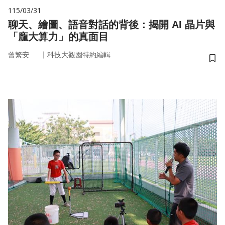
115/03/31
聊天、繪圖、語音對話的背後：揭開 AI 晶片與
「龐大算力」的真面目
｜
曾繁安
科技大觀園特約編輯
儲