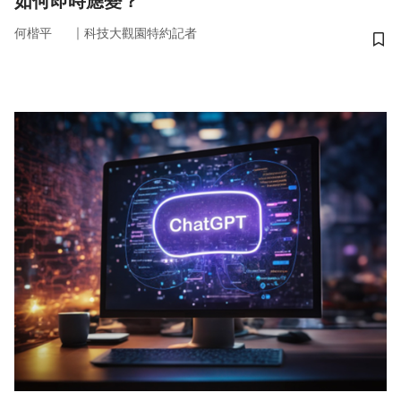
如何即時應變？
｜
何楷平
科技大觀園特約記者
儲