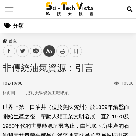
Menu
展
分類
首頁
facebook
twitter
line
中
非傳統油氣資源：引言
瀏覽次
102/10/08
10830
｜
林再興
成功大學資源工程學系
世界上第一口油井（位於美國賓州）於1859年鑽鑿而
開始生產之後，帶動人類工業文明發展。直到1970及
1980年代的世界能源危機為止，由地底下所生產的石
油和天然氣幾乎都是自湧至地表或是較容易抽取出來