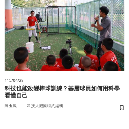
115/04/28
科技也能改變棒球訓練？基層球員如何用科學
看懂自己
｜
陳玉鳳
科技大觀園特約編輯
儲