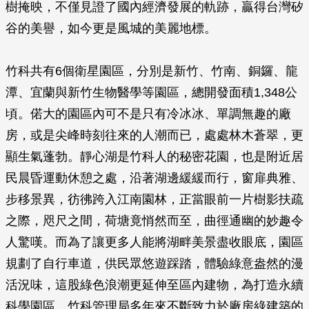
樹掩映，不僅見證了國內經濟發展的軌跡，贏得台灣矽
谷的美譽，如今更是風城的美麗地標。
竹科共有6個衛星園區，分別是新竹、竹南、銅鑼、龍
潭、宜蘭與新竹生物醫學等園區，總開發面積1,348公
頃。偌大的園區內可不是只有冷冰冰、單調無趣的廠
房，或是尖峰時刻往來的人潮而已，處處林木蒼翠，更
顯生氣蓬勃。靜心湖是竹科人的秘密花園，也是附近居
民晨昏運動休憩之處，沿著湖邊緩緩而行，窗扉典雅、
步移景異，彷彿跨入江南園林，正當眼前一片樹影扶疏
之際，咫尺之間，荷塘竟悄然而至，曲徑通幽的妙趣令
人驚嘆。而為了讓更多人能將湖畔美景盡收眼底，園區
規劃了自行車道，供民眾悠遊踩踏，體驗綠意盎然的漫
活況味，這股綠色浪潮更延伸至區內建物，為打造永續
科學園區，竹科管理局多年來不斷致力於廠房綠建築的