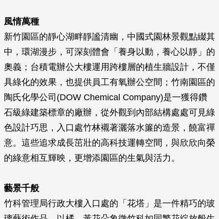
風情萬種
新竹園區的靜心湖畔靜謐清幽，中國式園林景觀點綴其
中，環湖漫步，可深刻體會「養身以動，養心以靜」的
奧義；台積電辦公大樓運用跨樓層的植生牆設計，不僅
具綠化的效果，也提供員工有氧辦公空間；竹南園區的
陶氏化學公司(DOW Chemical Company)是一獲得鑽
石級綠建築標章的廠辦，從外觀到內部結構處處可見綠
色設計巧思，入口處竹林襯著灑落水簾的造景，饒富禪
意。這些追求成長茁壯的高科技運轉空間，與欣欣向榮
的綠意相互輝映，更增添園區的生氣與活力。
藝景千般
竹科管理局行政大樓入口處的「花塔」是一件精巧的玻
璃藝術作品，以橘、黃花朵象徵竹科如同繁花綻放般生