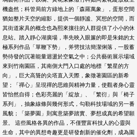
機盎然；科管局前方綠地上的「森羅萬象」，蛋形空間
猶如整片天空的縮影，提供一個靜謐、冥想的空間，而
其街道家具的概念也為熙來攘往的人群提供了小小的休
息站。踏入靜心湖廣場，率先映入眼簾的即是朱銘的太
極系列作品「單鞭下勢」，斧劈技法簡潔俐落，一股蓄
勢待發的沉著能量迴盪於空氣之中；公共藝術展示場域
來到竹南園區，其南側大門入口處的地標「繁星的方
向」，巨大高聳的尖塔直入天際，象徵著園區的新希
望；「禪心」呈現禪的思維與精神力量，使觀者身心靈
皆怡然自得；色彩亮麗的「綻放」、「繁衍」與「椅子
系列」，抽象線條與幾何形式，勾勒科技場域的另一番
風貌；「築夢園」則寓意築夢踏實、夢想成真的希望願
景。 這些風格各異的作品，不僅豐富科技人的心靈與
生命，其中的異想奇趣更是研發創新的催化劑，成為園