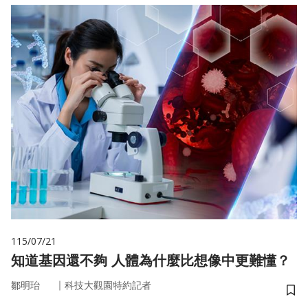
115/07/21
知道基因還不夠 人體為什麼比想像中更難懂？
｜
鄒明珆
科技大觀園特約記者
儲