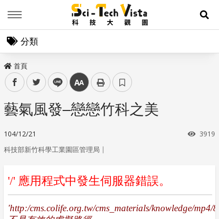
Menu
展
分類
首頁
facebook
twitter
line
中
藝氣風發–戀戀竹科之美
瀏覽
104/12/21
3919
｜
科技部新竹科學工業園區管理局