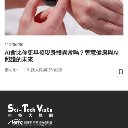
115/06/30
AI會比你更早發現身體異常嗎？智慧健康與AI
照護的未來
｜
鄒明珆
科技大觀園特約記者
儲