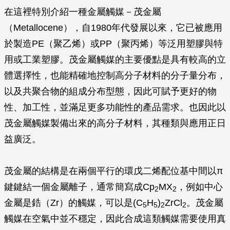
在這裡特別介紹一種金屬觸媒－茂金屬
（Metallocene），自1980年代發展以來，它已被應用
於製造PE（聚乙烯）或PP（聚丙烯）等泛用塑膠與特
用或工業塑膠。茂金屬觸媒的主要優點是具有較高的立
體選擇性，也能精確地控制高分子材料的分子量分布，
以及共聚合物的組成分布型態，因此可賦予更好的物
性、加工性，並滿足更多功能性的產品需求。也因此以
茂金屬觸媒製備出來的高分子材料，其種類與應用正日
益廣泛。
茂金屬的結構是在兩個平行的環戊二烯配位基中間以π
鍵鍵結一個金屬離子，通常簡寫成Cp
MX
，例如中心
2
2
金屬是鋯（Zr）的觸媒，可以是(C
H
)
ZrCl
。茂金屬
5
5
2
2
觸媒在空氣中並不穩定，因此合成這類觸媒需要使用真