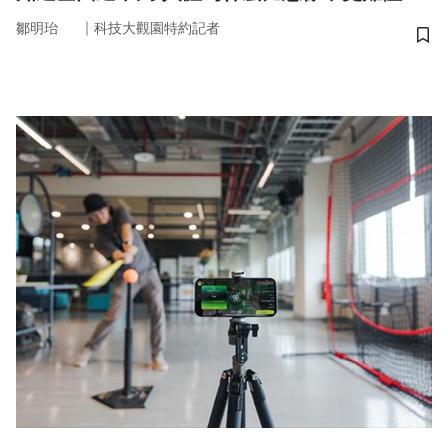
｜
鄒明珆
科技大觀園特約記者
儲