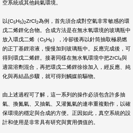
空系統或其他鈍氣環境。
以(C
H
)
ZrCl
為例，首先須合成對空氣非常敏感的環
5
5
2
2
戊二烯鋰化合物。合成方法是在無水氧環境的玻璃瓶中
放入環戊二烯（C
H
），冷卻後再以針筒抽取極易燃
5
6
的正丁基鋰溶液，慢慢加到玻璃瓶中。反應完成後，可
得到環戊二烯鋰。接著同樣在無水氧環境中把ZrCl
與
4
適當溶劑混合，再把環戊二烯鋰徐徐加入，經反應、純
化與再結晶步驟，就可得到觸媒前驅物。
由上述過程可了解，這一系列的操作必須包含許多抽
氣、換氮氣、又抽氣、又灌氮氣的連串重複動作，以確
保環境的穩定與合成的方便。正因如此，真空系統的設
計和使用是非常具有研究與實用價值的。