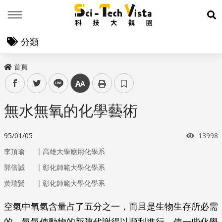
Menu
展
分類
首頁
facebook
twitter
line
中
無水無氧的化學藝術
瀏覽次
95/01/05
13998
｜
李頂瑜
高雄大學應用化學系
｜
郭倍誠
彰化師範大學化學系
｜
黃瑞賢
彰化師範大學化學系
空氣中氧氣含量占了五分之一，而且是生物生存所必需