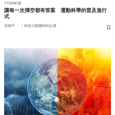
115/04/28
讓每一次揮空都有答案 運動科學的普及進行
式
｜
何楷平
科技大觀園特約記者
儲