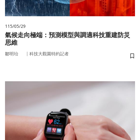
115/05/29
氣候走向極端：預測模型與調適科技重建防災
思維
｜
鄒明珆
科技大觀園特約記者
儲