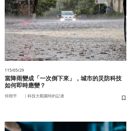
115/05/29
當降雨變成「一次倒下來」，城市的災防科技
如何即時應變？
｜
何楷平
科技大觀園特約記者
儲