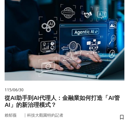
115/06/30
從AI助手到AI代理人：金融業如何打造「AI管
AI」的新治理模式？
｜
賴郁薇
科技大觀園特約記者
儲