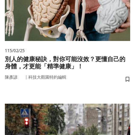
115/02/25
別人的健康秘訣，對你可能沒效？更懂自己的
身體，才更能「精準健康」！
｜
陳彥諺
科技大觀園特約編輯
儲