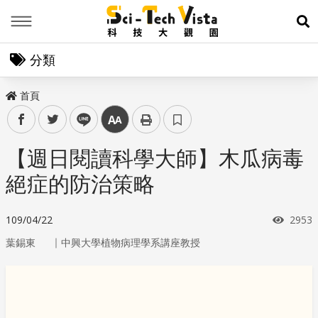
Menu
展
分類
首頁
facebook
twitter
line
中
【週日閱讀科學大師】木瓜病毒
絕症的防治策略
瀏覽
109/04/22
2953
｜
葉錫東
中興大學植物病理學系講座教授