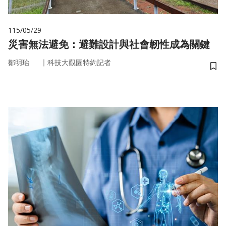
115/05/29
災害無法避免：避難設計與社會韌性成為關鍵
｜
鄒明珆
科技大觀園特約記者
儲