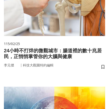
115/02/25
24小時不打烊的微觀城市：腸道裡的數十兆居
民，正悄悄掌管你的大腦與健康
｜
李元傑
科技大觀園特約編輯
儲