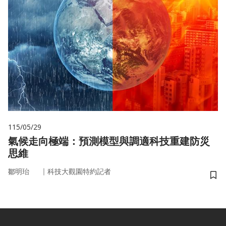
115/05/29
氣候走向極端：預測模型與調適科技重建防災
思維
｜
鄒明珆
科技大觀園特約記者
儲