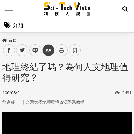
Menu
展
分類
首頁
facebook
twitter
line
中
地理終結了嗎？為何人文地理值
得研究？
瀏覽
106/08/01
2431
｜
徐進鈺
台灣大學地理環境資源學系教授