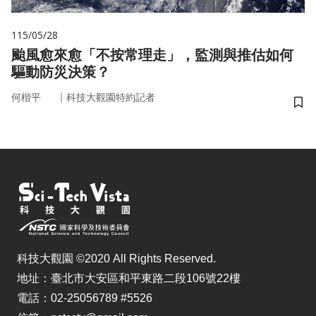
115/05/28
颱風愈來愈「不按常理走」，監測與推估如何
驅動防災決策？
｜
何楷平
科技大觀園特約記者
儲
科技大觀園 ©2020 All Rights Reserved.
地址：臺北市大安區和平東路二段106號22樓
電話：02-25056789 #5526