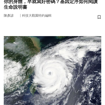
你的身體，早就寫好密碼？基因定序如何閱讀
生命說明書
｜
陳彥諺
科技大觀園特約編輯
儲