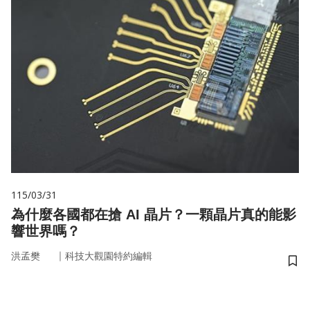
115/03/31
為什麼各國都在搶 AI 晶片？一顆晶片真的能影
響世界嗎？
｜
洪孟樊
科技大觀園特約編輯
儲