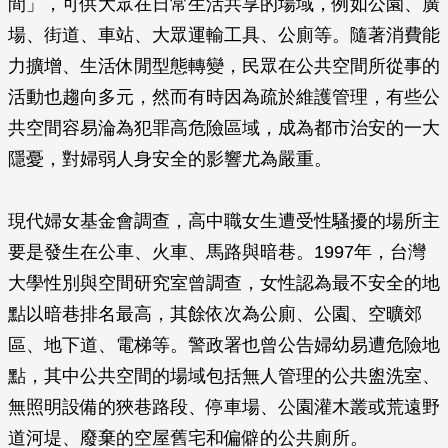
間」，可供大眾在日常生活共享的場域，例如公園、廣
場、街道、車站、大眾運輸工具、公廁等。隨著消費能
力擴增、生活休閒型態轉變，民眾在公共空間所從事的
活動也趨向多元，然而有時因為疏於維護管理，有些公
共空間容易淪為犯罪高危險區域，成為都市治安的一大
隱憂，對婦弱人身安全的影響尤為嚴重。
現代婦女基金會調查，高中職女生遭受性騷擾的場所主
要是發生在公車、火車、馬路與暗巷。1997年，台灣
大學性別與空間研究室曾調查，女性認為最不安全的地
點以暗巷排名最高，其餘依次為公廁、公園、空曠郊
區、地下道、電梯等。警政署也曾公告婦幼易遭危險地
點，其中公共空間的場域包括無人管理的公共盥洗室、
無照明設備的狹巷路段、停車場、公園灌木叢或荒遠野
道河堤、廢棄的空屋舊宅和偏僻的公共廁所。