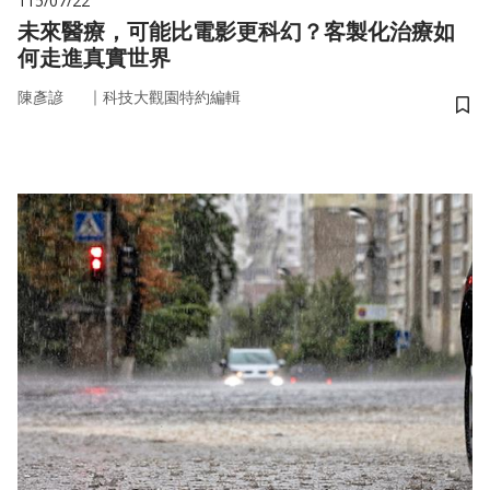
115/07/22
未來醫療，可能比電影更科幻？客製化治療如
何走進真實世界
｜
陳彥諺
科技大觀園特約編輯
儲