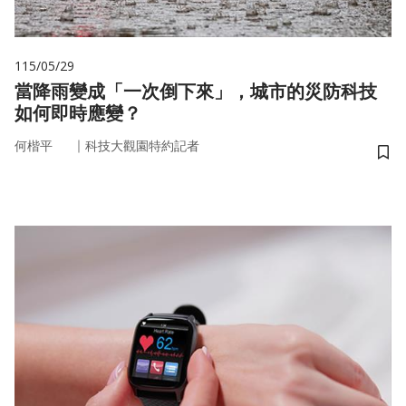
115/05/29
當降雨變成「一次倒下來」，城市的災防科技
如何即時應變？
｜
何楷平
科技大觀園特約記者
儲