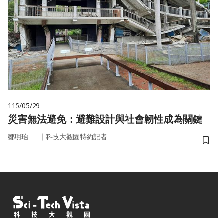
115/05/29
災害無法避免：避難設計與社會韌性成為關鍵
｜
鄒明珆
科技大觀園特約記者
儲