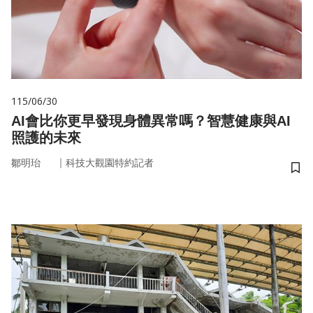
115/06/30
AI會比你更早發現身體異常嗎？智慧健康與AI
照護的未來
｜
鄒明珆
科技大觀園特約記者
儲