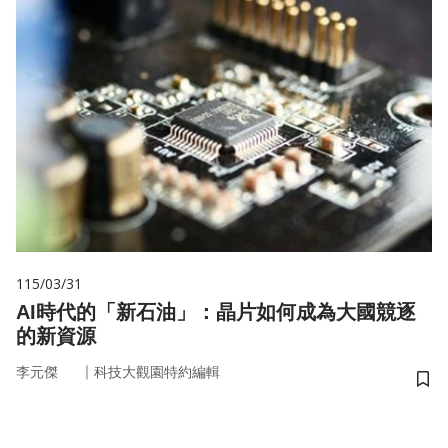
115/03/31
AI時代的「新石油」：晶片如何成為大國競逐
的新資源
｜
李元傑
科技大觀園特約編輯
儲