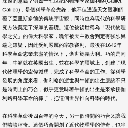
深遠的意義？例如十七世紀的物理學家伽利略(Galilei,
Galileo)，是個科學革命先鋒，他不但透過天文觀測顛
覆了亞里斯多德的傳統宇宙觀，同時也為現代的科學研
究方法奠定了深厚的基礎。這位被後世稱為「現代物理
學之父」的偉大科學家，晚年被天主教會判定有強烈異
端之嫌疑，因此受到嚴厲的宗教審判。最後在1642年
科學革命志業未盡的情況下，逝世於義大利。巧的是同
年，牛頓就在英國出生，並在科學的疆域上，創建了現
代物理學的宏偉城堡，完成了科學革命的工作。從科學
發展的角度來看，伽利略的逝世與牛頓的出生應該不只
是時間上的巧合，似乎更意味著牛頓的出生是來承接伽
利略科學革命的棒子，把這個世界推向科學的時代。
在科學革命後四百年的今天，另一個時間的巧合又讓我
們嘖嘖稱奇。這個巧合開創了近代物理學的傳奇，也串