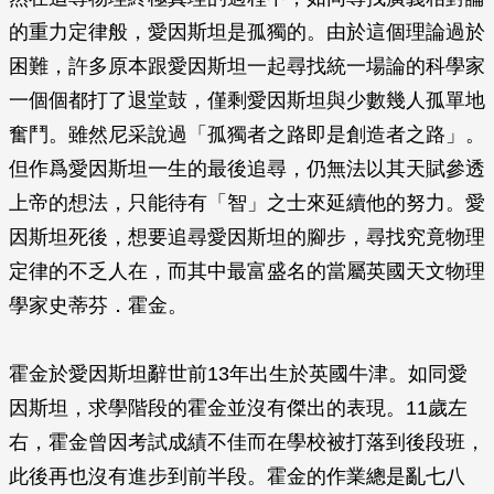
的重力定律般，愛因斯坦是孤獨的。由於這個理論過於
困難，許多原本跟愛因斯坦一起尋找統一場論的科學家
一個個都打了退堂鼓，僅剩愛因斯坦與少數幾人孤單地
奮鬥。雖然尼采說過「孤獨者之路即是創造者之路」。
但作爲愛因斯坦一生的最後追尋，仍無法以其天賦參透
上帝的想法，只能待有「智」之士來延續他的努力。愛
因斯坦死後，想要追尋愛因斯坦的腳步，尋找究竟物理
定律的不乏人在，而其中最富盛名的當屬英國天文物理
學家史蒂芬．霍金。
霍金於愛因斯坦辭世前13年出生於英國牛津。如同愛
因斯坦，求學階段的霍金並沒有傑出的表現。11歲左
右，霍金曾因考試成績不佳而在學校被打落到後段班，
此後再也沒有進步到前半段。霍金的作業總是亂七八