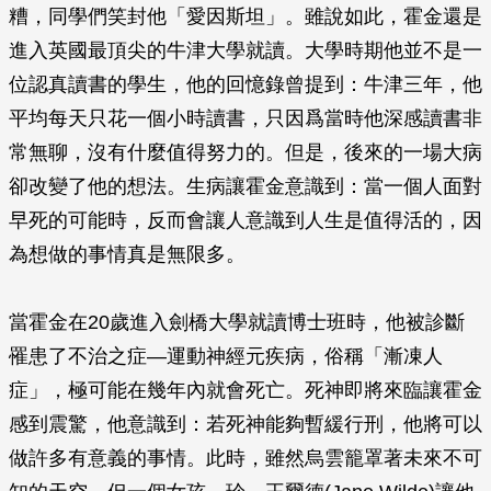
糟，同學們笑封他「愛因斯坦」。雖說如此，霍金還是
進入英國最頂尖的牛津大學就讀。大學時期他並不是一
位認真讀書的學生，他的回憶錄曾提到：牛津三年，他
平均每天只花一個小時讀書，只因爲當時他深感讀書非
常無聊，沒有什麼值得努力的。但是，後來的一場大病
卻改變了他的想法。生病讓霍金意識到：當一個人面對
早死的可能時，反而會讓人意識到人生是值得活的，因
為想做的事情真是無限多。
當霍金在20歲進入劍橋大學就讀博士班時，他被診斷
罹患了不治之症—運動神經元疾病，俗稱「漸凍人
症」，極可能在幾年內就會死亡。死神即將來臨讓霍金
感到震驚，他意識到：若死神能夠暫緩行刑，他將可以
做許多有意義的事情。此時，雖然烏雲籠罩著未來不可