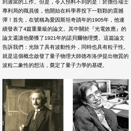
到適當的工作。但是，令人預料不到的是：於擔任瑞士
專利局的職員後，他開始在科學界投下一顆顆的震撼
彈！首先，在號稱為愛因斯坦奇蹟年的1905年，他連
續發表了4篇重量級的論文。其中關於『光電效應』的
論文還讓他榮獲了1921年的諾貝爾物理獎。這篇論文
告訴我們：光除了具有波動性外，同時也具有粒子性。
就是這個概念啟發了量子物理大師德布洛伊提出物質的
波粒二象性的想法，奠定了量子力學的基礎。