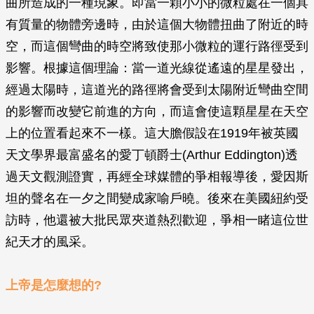
曲所造成的一種現象。即當一顆小小的微粒處在一個具
有質量的物體旁邊時，由於這個大物體扭曲了附近的時
空，而這個彎曲的時空將致使那小微粒的運行路徑受到
影響。根據這個理論：當一道光線從遙遠的星星發出，
經過太陽時，這道光的路徑將會受到太陽附近彎曲空間
的影響而改變它前進的方向，而這會使這顆星星在天空
上的位置看起來不一樣。這大膽假設在1919年被英國
天文學界最富盛名的愛丁頓爵士(Arthur Eddington)透
過天文觀測證實，再經全球媒體的爭相報導後，愛因斯
坦的聲名在一夕之間變成家喻戶曉。後來在美國紐約受
訪時，他還被大批民眾夾道熱烈歡迎，爭相一睹這位世
紀天才的風采。
上帝是怎麼想的?