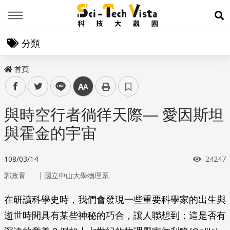
Menu
展
分類
首頁
facebook
twitter
line
中
與時空行者徜徉天際— 愛因斯坦
與霍金的宇宙
瀏覽次
108/03/14
24247
｜
郭政育
國立中山大學物理系
在研讀科學史時，我們會發現一些重要科學家的出生與
逝世時間具有某些神秘的巧合，讓人聯想到：這是否有