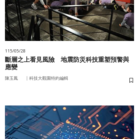
115/05/28
斷層之上看見風險 地震防災科技重塑預警與
應變
｜
陳玉鳳
科技大觀園特約編輯
儲