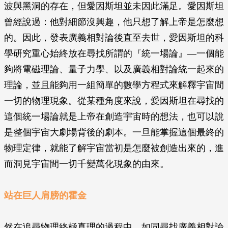
波與黑洞的存在，但愛因斯坦並未因此滿足。愛因斯坦
曾經說過：他對細節沒興趣，他只想了解上帝是怎麼想
的。因此，發表廣義相對論後直至去世，愛因斯坦的科
學研究重心始終放在尋找所謂的『統一場論』—一個能
夠將電磁理論、量子力學、以及廣義相對論統一起來的
理論，並且能夠用一組簡單的數學方程式來解釋宇宙間
一切的物理現象。從某種角度來說，愛因斯坦在尋找的
這個統一場論就是上帝在創造宇宙時的想法，也可以說
是整個宇宙大劇場背後的劇本。一旦能掌握這個最終的
物理定律，就能了解宇宙當初是怎麼被創造出來的，進
而洞見宇宙間一切千變萬化現象的由來。
站在巨人肩膀的霍金
然在追尋物理終極真理的過程中，如同尋找廣義相對論