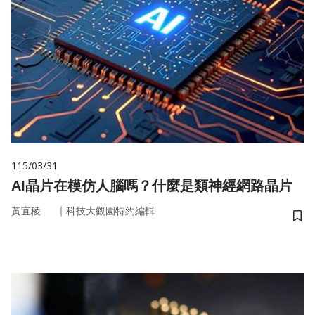
115/03/31
AI晶片在模仿人腦嗎？什麼是類神經網路晶片
｜
黃宜稜
科技大觀園特約編輯
儲