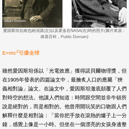
愛因斯坦在維也納演講(左)以及霍金在NASA(右)時的照片(圖片來源：
維基百科，Public Domain)
2
E=mc
引爆全球
雖然愛因斯坦係以「光電效應」獲得諾貝爾物理獎，但
在1905年發表的四篇論文中，最膾炙人口的應屬「狹
義相對論」論文。在論文中，愛因斯坦澈底顛覆了人們
對時空的想法。他讓人們知道：時間跟空間並非牛頓所
說是絕對的，而是相對的。他曾用開玩笑的口吻跟人們
解釋什麼是相對論：「當你把手放在滾熱的爐子上一分
鐘，感覺上像是一小時。但坐在一個漂亮的女孩身邊整