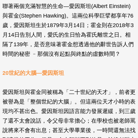
聯著兩個充滿智慧的生命—愛因斯坦(Albert Einstein)
與霍金(Stephen Hawking)。這兩位科學巨擘都享年76
歲，愛因斯坦生於1879年3月14日；霍金則在2018年3
月14日告別人間，愛氏的生日恰為霍氏離世之日。相
隔了139年，是否意味著霍金想透過他的辭世告訴人們
時間的秘密 ﹣那個沒有起點與終點的虛數時間？
20世紀的大腦—愛因斯坦
愛因斯坦與霍金同被稱為「二十世紀的天才」，前者更
被譽為是「整個世紀的大腦」。但這兩位天才小時的表
現均不甚出色。愛因斯坦因語言能力發展遲緩，到三歲
了還不太會說話，令父母非常擔心；在學校也被老師罵
說將來不會有出息；甚至大學畢業後，一時間還無法找