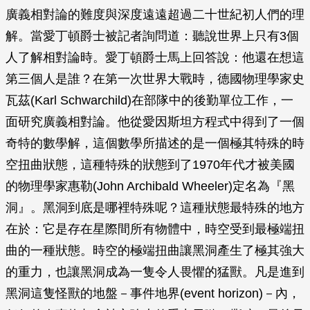
廣義相對論的難度與深度遠遠超過二十世紀初人們的理
解。當愛丁頓爵士被記者詢問道：聽說世界上只有3個
人了解相對論時。愛丁頓爵士馬上回答說：他還在想這
第三個人是誰？在第一次世界大戰時，德國物理學家史
瓦茲(Karl Schwarchild)在部隊中的後勤單位工作，一
面研究廣義相對論。他從愛因斯坦方程式中得到了一個
奇特的數學解，這個數學所描述的是一個極其特殊的時
空扭曲狀態，這種特殊的狀態到了1970年代才被美國
的物理學家惠勒(John Archibald Wheeler)定名為『黑
洞』。黑洞到底是哪裡特殊呢？這種狀態最特殊的地方
在於：它是存在星際間所有物體中，時空受到最極端扭
曲的一種狀態。時空的極端扭曲讓黑洞產生了極其強大
的重力，也讓黑洞成為一隻令人畏懼的猛獸。凡是進到
黑洞這隻怪獸的地盤－事件地界(event horizon)－內，