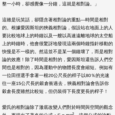
整一小時，卻感覺像一分鐘，這就是相對論。」
這雖是玩笑話，卻隱含著相對論的重點—時間是相對
的。根據愛因斯坦的狹義相對論，假設站在地面上的人
要比較地球上的時鐘以及一艘以高速遠離地球的太空船
上的時鐘時，他會很驚訝地發現這兩個時鐘指針移動的
快慢是不一樣的。然這並不是某一個鐘壞了，而是相對
論的效應！除了時間是相對的，愛因斯坦還告訴人們空
間也是相對的，因為運動中的物體長度會縮短。例如有
一位田徑選手拿著一根20公尺長的桿子以80％的光速
往一座15公尺長的穀倉衝過去，狹義相對論會告訴你
穀倉長度雖然比較短，但仍裝得下長度更長的桿子！
愛氏的相對論除了澈底改變人們對於時間與空間的觀念
2