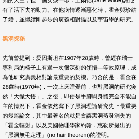
知的天空，但一個女孩—珍．王爾德(Jane Wilde)讓他
有了活下去的動力。在他病情逐漸惡化時，霍金與珍結
了婚，並繼續剛起步的廣義相對論以及宇宙學的研究。
黑洞探秘
先前曾提到：愛因斯坦在1907年28歲時，曾經在瑞士
專利局的椅子上有過一次很深刻的領悟—等效原理，成
為他研究廣義相對論最重要的契機。巧合的是，霍金在
28歲時(1970年)，一次上床睡覺前，也對黑洞的研究突
然「大徹大悟」。之後，即使是手腳與身體完全不能自
主的情況下，霍金依然寫下了黑洞理論研究史上最重要
的幾篇論文，其中最著名的就是會讓黑洞蒸發消失的
「霍金輻射」以及美國物理學家約翰．惠勒所提出的
「黑洞無毛定理」(no hair theorem)的證明。