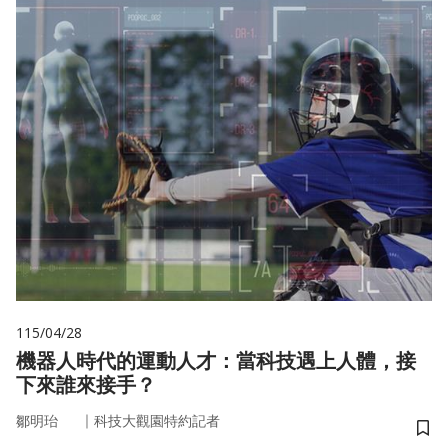
115/04/28
機器人時代的運動人才：當科技遇上人體，接
下來誰來接手？
｜
鄒明珆
科技大觀園特約記者
儲