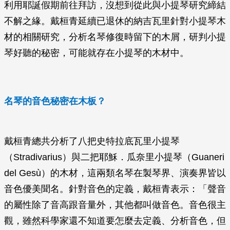
利用耶誕假期前往拜訪，沒想到從此與小提琴研究締結
不解之緣。戴桓青延續已退休的納吉瓦里針對小提琴木
材的相關研究，分析名琴修復時留下的木屑，研判小提
琴好聽的秘密，可能就存在小提琴的木材中。
名琴的音色秘密在木板？
戴桓青總共分析了八把史特拉底瓦里小提琴
（Stradivarius）與二把耶穌．瓜奈里小提琴（Guaneri
del Gesù）的木材，這兩類名琴在製琴界、演奏界皆以
音色優美聞名。針對音色的定義，戴桓青表示：「聲音
的屬性除了音高跟音量外，其他都叫做音色。音色很主
觀，雖然科學家還不知道要怎麼去定義、分析音色，但