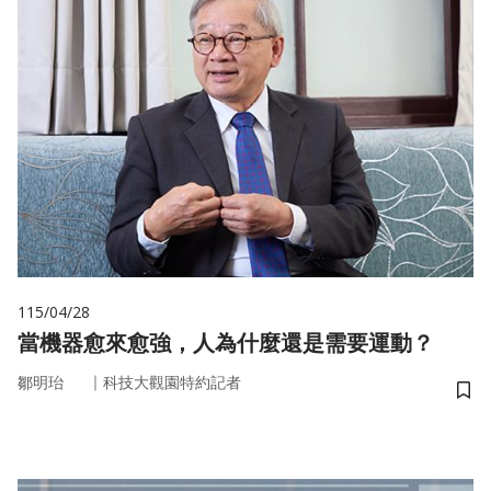
115/04/28
當機器愈來愈強，人為什麼還是需要運動？
｜
鄒明珆
科技大觀園特約記者
儲