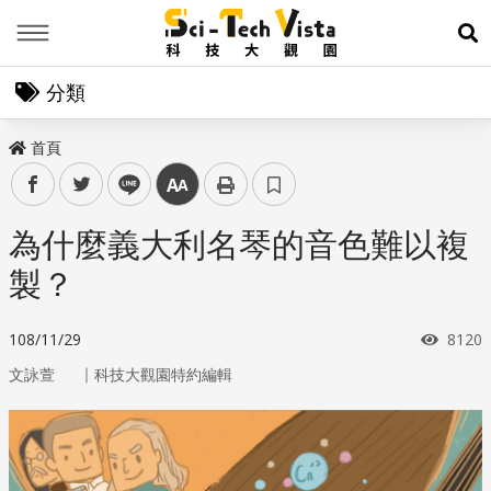
Menu
展
分類
首頁
facebook
twitter
line
中
為什麼義大利名琴的音色難以複
製？
瀏覽
108/11/29
8120
｜
文詠萱
科技大觀園特約編輯