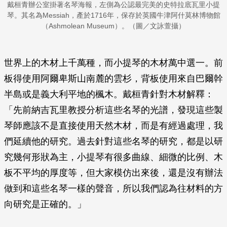
戴桓青辦公室掛著名琴海報，左側為公認最完美的史特拉底瓦里小提
琴。其名為Messiah，產於1716年，保存於英國牛津阿什莫林博物館
（Ashmolean Museum）。（圖／文詠萱攝）
世界上的木材上千萬種，而小提琴的木材萬中選一。前
板得使用阿爾卑斯山南麓的雲杉，背板使用來自巴爾幹
半島或是義大利平地的楓木。戴桓青針對木材解釋：
「先前納吉瓦里教授分析這些名琴的光譜，發現這些製
琴師應該不是直接使用天然木材，而是有經過處理，我
們延續他的研究。過去針對這些名琴的研究，都是以研
究幾何形狀為主，小提琴有很多曲線、細微的比例、木
板不平均的厚度等，但大家模仿出來後，還是沒有辦法
做到和這些名琴一樣的聲音，所以我們認為往材料的方
向研究是正確的。」