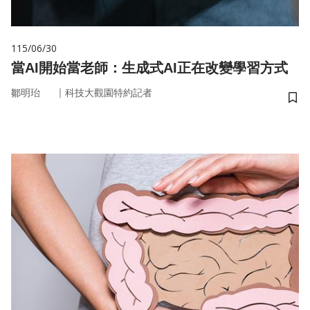
115/06/30
當AI開始當老師：生成式AI正在改變學習方式
｜
鄒明珆
科技大觀園特約記者
儲