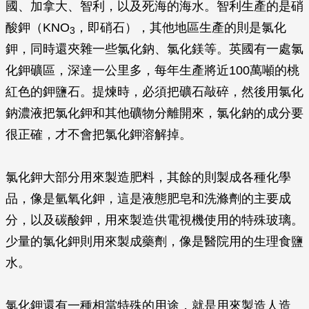
國、加拿大、智利，以及死海的海水。智利生產的是硝
酸鉀（KNO
，即硝石），其他地區生產的則是氯化
3
鉀，同時還夾雜一些氯化鈉、氯化鎂等。英國有一處氯
化鉀礦區，深達一公里多，每年生產將近100萬噸的桃
紅色的鉀鹽石。提煉時，必須把礦石敲碎，然後用氯化
鈉濃液把氯化鉀和其他礦物分離開來，氯化鈉的成分要
很正確，才不會把氯化鉀溶解掉。
氯化鉀大部分用來製造肥料，其餘的則製成各種化學
品，像是氫氧化鉀，這是液態肥皂和洗滌劑的主要成
分，以及碳酸鉀，用來製造供電視機使用的特殊玻璃。
少量的氯化鉀則用來製成藥劑，像是醫院用的生理食鹽
水。
氯化鉀還有一種相當特殊的用途，就是用來製造人造