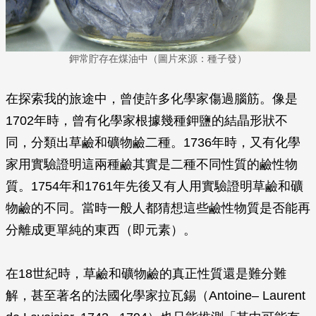
鉀常貯存在煤油中（圖片來源：種子發）
在探索我的旅途中，曾使許多化學家傷過腦筋。像是
1702年時，曾有化學家根據幾種鉀鹽的結晶形狀不
同，分類出草鹼和礦物鹼二種。1736年時，又有化學
家用實驗證明這兩種鹼其實是二種不同性質的鹼性物
質。1754年和1761年先後又有人用實驗證明草鹼和礦
物鹼的不同。當時一般人都猜想這些鹼性物質是否能再
分離成更單純的東西（即元素）。
在18世紀時，草鹼和礦物鹼的真正性質還是難分難
解，甚至著名的法國化學家拉瓦錫（Antoine– Laurent