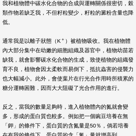
我和植物體中碳水化合物的合成與運轉關係很密切，榖
類作物若缺乏我，不但籽粒變少，籽粒的澱粉含量也降
低。
＋
通常我是以離子狀態（K
）被植物吸收。我在植物體
內大部分集中在幼嫩的細胞組織及器官中，植物幼苗若
缺我，就會影響碳水化合物的生成，致使植物的組織發
育不良，植物會因太柔軟而易倒下，抵抗蟲害的侵襲力
也大幅減小。此外，會使葉片在行光合作用時所積累的
糖分運轉困難，因而大大阻礙了光合作用的進行。
反之，當我的數量足夠時，進入植物體內的氮就會變
多，形成的蛋白質也較多。例如把一個豌豆培養在無
「鉀」的條件下，蛋白質的含氮量是50％，倘若培養
在有我的條件下，蛋白質的含「氮」量就增高到