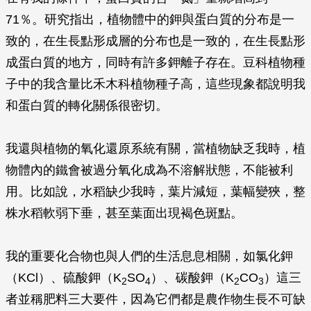
71％。研究指出，植物體中的鉀與蛋白質的分布是一
致的，在生長點形成層的分布也是一致的，在生長點形
成蛋白質的地方，同時有許多鉀離子存在。豆科植物種
子中的我含量比禾木科植物種子高，這些現象都說明我
和蛋白質的轉化關係很密切。
我還與植物的氧化還原系統有關，當植物缺乏我時，植
物體內的鐵會被過分氧化成為不溶解狀態，不能被利
用。比如說，水稻缺少我時，葉片減短，葉幅變狹，整
株水稻軟弱下垂，甚至葉面出現褐色斑點。
我的重要化合物也與人們的生活息息相關，如氯化鉀
（KCl）、硫酸鉀（K
SO
）、碳酸鉀（K
CO
）這三
2
4
2
3
者並稱肥料三大要件，因為它們都是農作物生長不可缺