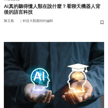
AI真的聽得懂人類在說什麼？看聊天機器人背
後的語言科技
｜
陳玉鳳
科技大觀園特約編輯
儲