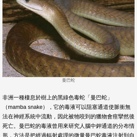
曼巴蛇
非洲一種棲息於樹上的黑綠色毒蛇「曼巴蛇」
（mamba snake），它的毒液可以阻塞通道使脈衝無
法在神經系統中流動，因此被牠咬到的獵物會痙攣然後
死亡。曼巴蛇的毒液曾用來研究人腦中鉀通道的分布情
形，方法是把經過輻射處理的微量曼巴蛇毒液注射到自