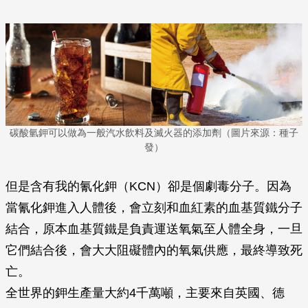
碳酸氫鉀可以做為一般汽水飲料及滅火器的添加劑（圖片來源：種子
發）
但是含有我的氰化鉀（KCN）卻是個劇毒分子。因為
當氰化鉀進入人體後，會立刻和血紅素的血基質鐵分子
結合，原本血基質鐵是負責運送氧氣至人體全身，一旦
它們結合後，會大大阻礙體內的氧氣供應，最終導致死
亡。
全世界的鉀生產量大約4千萬噸，主要來自英國、德