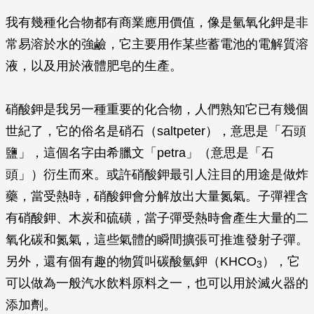
我有幾種化合物都有商業應用價值，像是氫氧化鉀是非
常易溶於水的強鹼，它主要用作某些蓄電池的電解質溶
液，以及用於液體肥皂的生產。
硝酸鉀是我另一種重要的化合物，人們熟知它已有幾個
世紀了，它的俗名是硝石（saltpeter），意思是「石頭
鹽」，這個名字由希臘文「petra」（意思是「石
頭」）衍生而來。或許硝酸鉀最引人注目的用途是做炸
藥，當受熱時，硝酸鉀會分解放出大量氮氣。子彈裡含
有硝酸鉀、木炭和硫磺，當子彈受熱時會產生大量的二
氧化碳和氮氣，這些氣體的瞬間擴張可推進發射子彈。
另外，還有個有趣的物質叫碳酸氫鉀（KHCO
），它
3
可以做為一般汽水飲料原料之一，也可以用於滅火器的
添加劑。