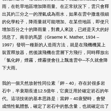
雨，在乾旱地區增加降雨量。在正常狀況下，雲只會釋
出其約三分之一的溼氣成為雨水，如果在雲中撒進很細
的化學粒子，降雨量就可能增加。在某些地區，即使只
增加百分之十的降雨量，對農人來說，已經是天大的好
消息了。南非的馬瑟（Graeme K. Mather, 1934 –
1997）發明一種新的人造雨方法，就是在飛機機翼上
裝置釋放器，然後讓飛機在雲層下方飛行，同時釋放出
「氯化鉀」煙霧，煙霧便會往上飄進雲中─不久就會降
下大雨。
我的一個天然放射性同位素「鉀－40」存在於很多岩
石中，半衰期長達12.5億年，它廣泛用於確定岩石的年
代。這項技術的基本思路是：當鉀－40衰變時，會變
成惰性氣體氬，確定了岩石中的氬含量，也就確定出了