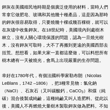
鉀灰在美國殖民地時期是個廣泛使用的材料，當時人們
常拿它做肥皂、玻璃和其他幾十種產品，這是因為那時
的鉀灰很容易取得，只要燒幾十棵或幾百棵樹，就可以
在灰燼中收集鉀灰。在18世紀時，美國境內到處樹木
林立，沒有人關心環境保護的問題，認為一旦燒光樹
木，沒有鉀灰可取時，大不了再搬到更遠的美國西部去
括荒。想想看，如果大家一直都這麼做，可以料想所有
樹木總有一天被燒光，會馬上出現嚴重的生存問題。
幸好在1780年代，有個法國科學家勒布朗（Nicolas
LeBlans，1742 –1806），把3種常見物：氯化鈉
（NaCl）、石灰石（又叫碳酸鈣，CaCO
）和煤（純
3
碳）混合後製成純鹼，這種純鹼又叫人造肥料。從此以
後，美國人不再燃燒大量樹木製取鉀灰做為肥料。不知