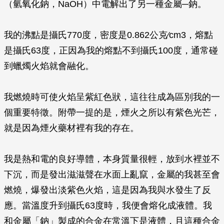
（氫氧化鈉，NaOH）中電解出了另一種金屬─鈉。
我的沸點是攝氏770度，密度是0.862公克∕cm3，熔點
是攝氏63度，正因為我的熔點不到攝氏100度，通常碰
到蠟燭火焰就會融化。
我燃燒時可使火焰呈紫紅色狀，這往往成為區別我的一
個重要特徵。附帶一提的是，煙火之所以有紫色光芒，
就是因為煙火藥材裡有我的存在。
我是熱和電的良好導體，本身質量很輕，放到水裡並不
下沉，而是發出滋滋聲在水面上亂竄，金屬的我甚至會
燃燒，爆發出淡紫色火焰，這是因為我與水發生了反
應。當溫度升到攝氏63度時，我便會熔化成液體。我
和金屬「鈉」製成的合金在常溫下是液體，且這種合金