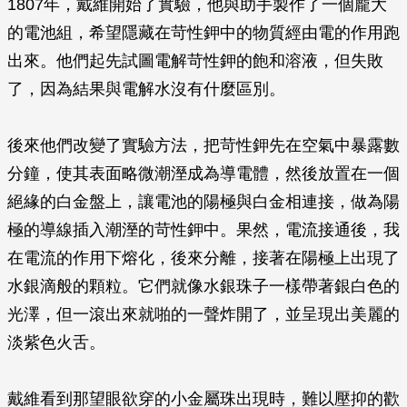
1807年，戴維開始了實驗，他與助手製作了一個龐大
的電池組，希望隱藏在苛性鉀中的物質經由電的作用跑
出來。他們起先試圖電解苛性鉀的飽和溶液，但失敗
了，因為結果與電解水沒有什麼區別。
後來他們改變了實驗方法，把苛性鉀先在空氣中暴露數
分鐘，使其表面略微潮溼成為導電體，然後放置在一個
絕緣的白金盤上，讓電池的陽極與白金相連接，做為陽
極的導線插入潮溼的苛性鉀中。果然，電流接通後，我
在電流的作用下熔化，後來分離，接著在陽極上出現了
水銀滴般的顆粒。它們就像水銀珠子一樣帶著銀白色的
光澤，但一滾出來就啪的一聲炸開了，並呈現出美麗的
淡紫色火舌。
戴維看到那望眼欲穿的小金屬珠出現時，難以壓抑的歡