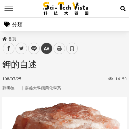
Menu
展
分類
首頁
facebook
twitter
line
中
鉀的自述
瀏覽次
108/07/25
14150
｜
蘇明德
嘉義大學應用化學系