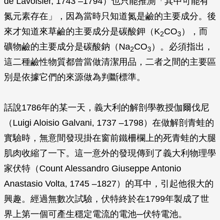
de Lavoisier, 1743 –1794）也只能推測「其中可能有
氮元素存在」，因為當時只知道氮是鹼的主要成分。後
來才知道來草鹼的主要成分是碳酸鉀（K
CO
），而
2
3
礦物鹼的主要成分是碳酸鈉（Na
CO
）。必須指出，
2
3
這二種鹼性物質都曾當做清潔用品，二者之間的主要區
別是依據它們的來源做為判斷標準。
話說1786年的某一天，義大利的解剖學教授伽爾伐尼
（Luigi Aloisio Galvani, 1737 –1798）在做解剖青蛙的
實驗時，無意間發現掛在窗前鐵柵欄上的死青蛙的大腿
肌肉收縮了一下。這一意外的發現傳到了義大利物理學
家伏特（Count Alessandro Giuseppe Antonio
Anastasio Volta, 1745 –1827）的耳中，引起他很大的
興趣。經過無數次試驗，伏特終於在1799年製成了世
界上第一個可產生穩定電流的電池─伏特電池。