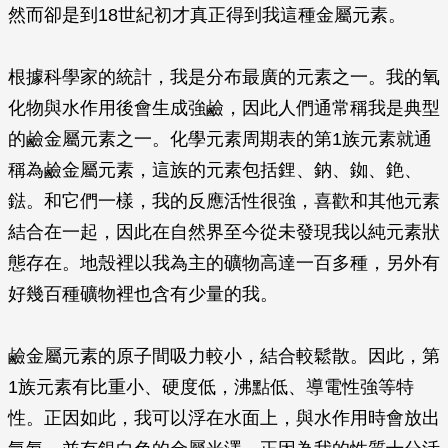
然而卻是到18世紀初才真正得到我這種金屬元素。
根據科學家的統計，我是分布最廣的元素之一。我的氧
化物與水作用後會生成強鹼，因此人們通常稱我是典型
的鹼金屬元素之一。化學元素周期表的第1族元素就通
稱為鹼金屬元素，這族的元素包括鋰、鈉、銣、銫、
鍅。和它們一樣，我的反應活性很強，喜歡和其他元素
結合在一起，因此在自然界至今從未發現我以純元素狀
態存在。地殼裡以我為主的礦物高達一百多種，另外有
好幾百種礦物裡也含有少量的我。
鹼金屬元素的原子間吸力較小，結合較鬆散。因此，第
1族元素有比重小、硬度低，沸點低、導電性強等特
性。正因如此，我可以浮在水面上，與水作用時會放出