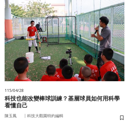
115/04/28
科技也能改變棒球訓練？基層球員如何用科學
看懂自己
｜
陳玉鳳
科技大觀園特約編輯
儲