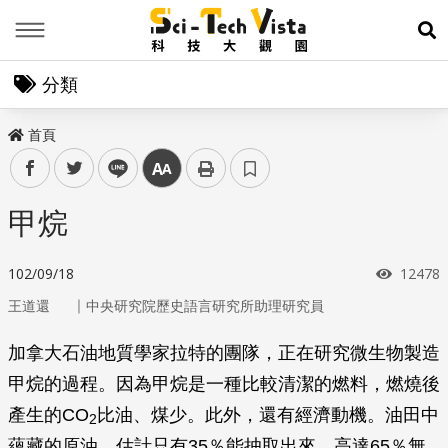
Menu
展
分類
首頁
facebook
twitter
line
中
甲烷
瀏覽次
102/09/18
12478
｜
王道還
中央研究院歷史語言研究所助理研究員
加拿大石油地質學家拉特的團隊，正在研究微生物製造
甲烷的過程。因為甲烷是一種比較清潔的燃料，燃燒後
產生的CO
比油、煤少。此外，還有經濟動機。油田中
2
蘊藏的原油，估計只有35％能抽取出來，高達65％無