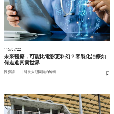
115/07/22
未來醫療，可能比電影更科幻？客製化治療如
何走進真實世界
｜
陳彥諺
科技大觀園特約編輯
儲