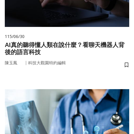
115/06/30
AI真的聽得懂人類在說什麼？看聊天機器人背
後的語言科技
｜
陳玉鳳
科技大觀園特約編輯
儲