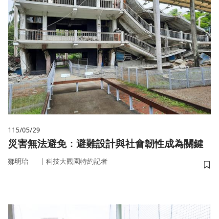
115/05/29
災害無法避免：避難設計與社會韌性成為關鍵
｜
鄒明珆
科技大觀園特約記者
儲