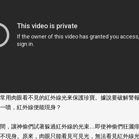
常用肉眼看不見的紅外線光來保護珍寶。據說要破解警
一噴，紅外線便能現身？
間，讓神偷們試著躲過紅外線的光束…即使神偷們狂灑
不現身。原來，肉眼只能看見可見光，無法看見紅外線