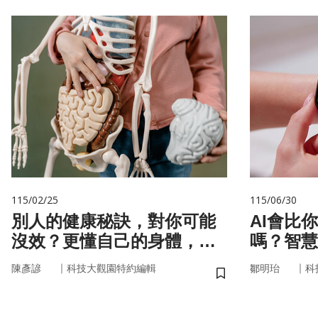
115/02/25
115/06/30
別人的健康秘訣，對你可能
AI會比
沒效？更懂自己的身體，才
嗎？智慧
更能「精準健康」！
來
｜
｜
陳彥諺
科技大觀園特約編輯
鄒明珆
科
儲存書籤