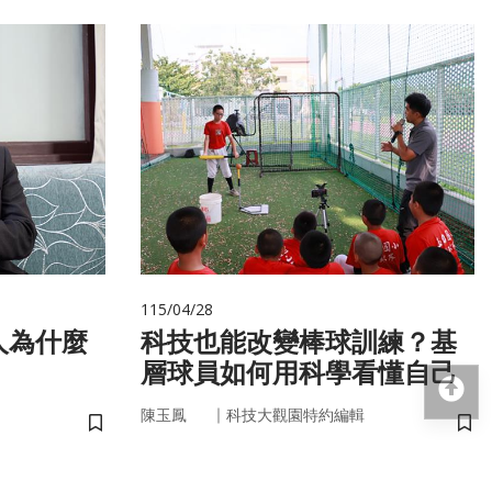
115/04/28
人為什麼
科技也能改變棒球訓練？基
層球員如何用科學看懂自己
回
｜
陳玉鳳
科技大觀園特約編輯
儲存書籤
儲