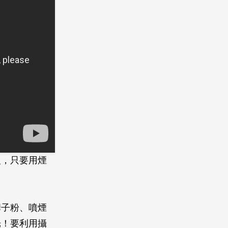
報，只要用煙
痱子粉、噴煙
光！要利用攝